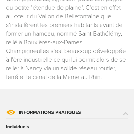
signé accompagné de la copie d’un titre d’identité à
ou petite "étendue de plaine". C'est en effet
l’adresse suivante : Meurthe & Moselle Tourisme - 48
au cœur du Vallon de Bellefontaine que
esplanade Jacques-Baudot CO 90019 54035 NANCY
s'installèrent les premiers habitants avant de
cedex
former un hameau, nommé Saint-Bathélémy,
reCAPTCHA
relié à Bouxières-aux-Dames.
Champigneulles s'est beaucoup développée
à l'ère industrielle ce qui lui permit alors de se
relier à Nancy via un solide réseau routier,
ferré et le canal de la Marne au Rhin.
INFORMATIONS PRATIQUES
Individuels