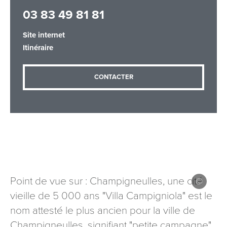
03 83 49 81 81
Site internet
Adresse email
*
Itinéraire
CONTACTER
Message
*
Les informations recueillies à partir de ce formulaire sont
Point de vue sur : Champigneulles, une cité
nécessaires au traitement de votre demande (sauf
vieille de 5 000 ans "Villa Campigniola" est le
mention contraire). Vous disposez d’un droit d’accès, de
rectification et d’opposition aux données vous concernant,
nom attesté le plus ancien pour la ville de
que vous pouvez exercer en adressant une demande par
Champigneulles, signifiant "petite campagne"
courriel à tourisme@departement54.fr ou par courrier