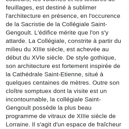
par courrier signé accompagné de la copie d’un titre
feuillages, est destiné à sublimer
d’identité à l’adresse suivante : Meurthe & Moselle
l'architecture en présence, en l'occurence
Tourisme - 48 esplanade Jacques-Baudot CO 90019
54035 NANCY cedex
de la Sacristie de la Collégiale Saint-
Gengoult. L'édifice mérite que l'on s'y
reCAPTCHA
attarde. La Collégiale, constrite à partir du
milieu du XIIIe siècle, est achevée au
début du XVIe siècle. De style gothique,
son architecture est fortement inspirée de
la Cathédrale Saint-Etienne, situé à
quelques centaines de mètres. Outre son
cloître somptuex dont la visite est un
incontournable, la collégiale Saint-
Gengoult possède la plus beau
programme de vitraux de XIIIe siècle de
Lorraine. Il s'agit d'un espace de fraîcheur