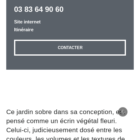
03 83 64 90 60
Site internet
Adresse email
*
Itinéraire
CONTACTER
Message
*
Les informations recueillies à partir de ce formulaire
sont nécessaires au traitement de votre demande (sauf
Ce jardin sobre dans sa conception, est
mention contraire). Vous disposez d’un droit d’accès,
pensé comme un écrin végétal fleuri.
de rectification et d’opposition aux données vous
Celui-ci, judicieusement dosé entre les
concernant, que vous pouvez exercer en adressant une
demande par courriel à tourisme@departement54.fr ou
couleurs, les volumes et les textures de