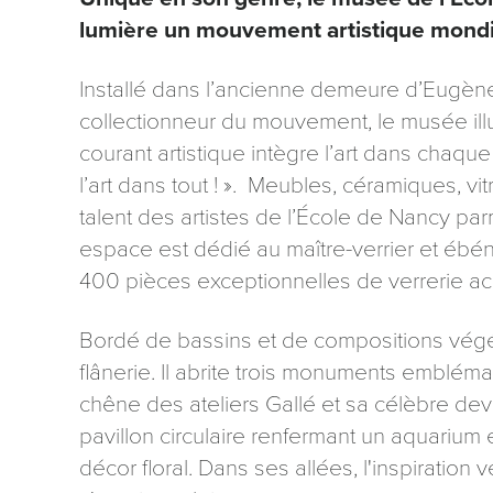
lumière un mouvement artistique mondi
Installé dans l’ancienne demeure d’Eugèn
collectionneur du mouvement, le musée illu
courant artistique intègre l’art dans chaque 
Les informati
l’art dans tout ! ». Meubles, céramiques, vi
mention contr
talent des artistes de l’École de Nancy parm
concernant, 
ou par courri
espace est dédié au maître-verrier et ébén
Tourisme - 
400 pièces exceptionnelles de verrerie 
reCAPTCHA
Bordé de bassins et de compositions végéta
flânerie. Il abrite trois monuments embléma
chêne des ateliers Gallé et sa célèbre dev
pavillon circulaire renfermant un aquarium
décor floral. Dans ses allées, l'inspiratio