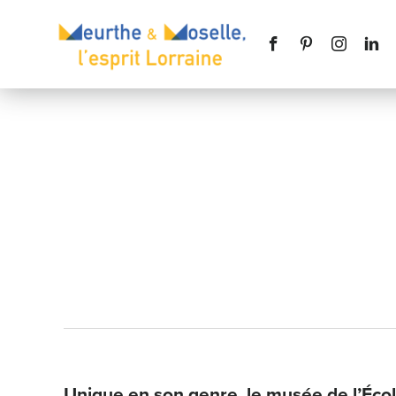
Nom
*
Téléphone
Message
*
Unique en son genre, le musée de l’Éco