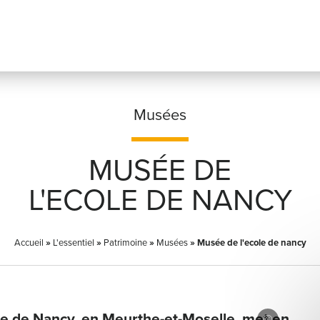
Musées
MUSÉE DE
Prénom
*
L'ECOLE DE NANCY
Accueil
»
L'essentiel
»
Patrimoine
»
Musées
Adresse email
»
Musée de l'ecole de nancy
*
le de Nancy, en Meurthe-et-Moselle, met en