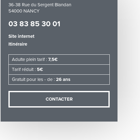
36-38 Rue du Sergent Blandan
54000 NANCY
03 83 85 30 01
Site internet
Itinéraire
demande (sauf
ées vous
Adulte plein tarif :
7,5€
artement54.fr
he & Moselle
Tarif réduit :
5€
Gratuit pour les - de :
26 ans
CONTACTER