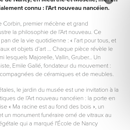
alement connu : l’Art nouveau nancéien.
e Corbin, premier mécène et grand
stre la philosophie de l’Art nouveau. Ce
pan de la vie quotidienne : « l’art pour tous, et
ons recueillies à partir de ce formulaire sont nécessaires au traitement de votre 
traux et objets d’art … Chaque pièce révèle le
aire). Vous disposez d’un droit d’accès, de rectification et d’opposition aux donn
i lesquels Majorelle, Vallin, Gruber... Un
que vous pouvez exercer en adressant une demande par courriel à tourisme@dep
er signé accompagné de la copie d’un titre d’identité à l’adresse suivante : Meurt
iste, Emile Gallé, fondateur du mouvement :
48 esplanade Jacques-Baudot CO 90019 54035 NANCY cedex
accompagnées de céramiques et de meubles.
les, le jardin du musée est une invitation à la
tiques de l’Art nouveau nancéien : la porte en
ise « Ma racine est au fond des bois », un
 et un monument funéraire orné de vitraux au
n végétale qui a marqué l'École de Nancy