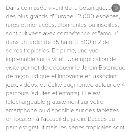
signé accompagné de la copie d’un titre d’identité à
Dans ce musée vivant de la botanique, un
l’adresse suivante : Meurthe & Moselle Tourisme - 48
des plus grands d'Europe, 12 000 espèces,
esplanade Jacques-Baudot CO 90019 54035 NANCY
rares et menacées, étonnantes ou insolites,
cedex
sont cultivées avec compétence et "amour"
reCAPTCHA
dans un jardin de 35 ha et 2 500 m2 de
serres tropicales. En prime, une vue
imprenable sur la ville! . Une application de
visite permet de découvrir le Jardin Botanique
de façon ludique et innovante en associant
jeux, vidéos, et réalité augmentée autour de 4
parcours (adultes et enfants). Elle est
téléchargeable gratuitement sur votre
smartphone ou disponible sur des tablettes
en location à l’accueil du jardin. L'accès au
parc est gratuit mais les serres tropicales sont