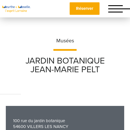
Réserver
Musées
JARDIN BOTANIQUE
JEAN-MARIE PELT
Nom
*
Prénom
*
100 rue du jardin botanique
Téléphone
54600 VILLERS LES NANCY