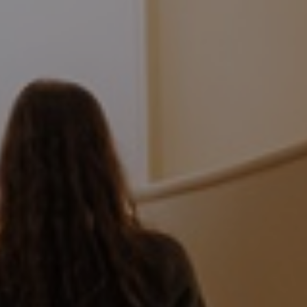
La Meurthe & Moselle en instantanée,
recherchez ce que vous voulez