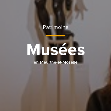
Patrimoine
Musées
en Meurthe-et-Moselle