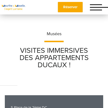
Réserver
Musées
VISITES IMMERSIVES
DES APPARTEMENTS
Nom
*
DUCAUX !
Prénom
*
Téléphone
5 Place de la 2ème DC