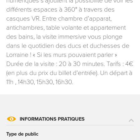
numériques s’ajoutent la possibilité de voir les
signé accompagné de la copie d’un titre d’identité à
différents espaces à 360° à travers des
l’adresse suivante : Meurthe & Moselle Tourisme - 48
casques VR. Entre chambre d’apparat,
esplanade Jacques-Baudot CO 90019 54035 NANCY
cedex
antichambres, table volante et appartement
des bains, la visite immersive vous plonge
reCAPTCHA
dans le quotidien des ducs et duchesses de
Lorraine ! « Si les murs pouvaient parler »
Durée de la visite : 20 à 30 minutes. Tarifs : 4€
(en plus du prix du billet d’entrée). Un départ à
11h , 14h30, 15h30, 16h30.
INFORMATIONS PRATIQUES
Type de public