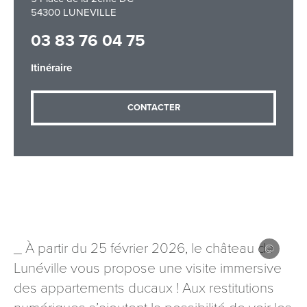
54300 LUNEVILLE
03 83 76 04 75
Adresse email
*
Itinéraire
CONTACTER
Message
*
Les informations recueillies à partir de ce formulaire sont
_ À partir du 25 février 2026, le château de
nécessaires au traitement de votre demande (sauf
mention contraire). Vous disposez d’un droit d’accès, de
Lunéville vous propose une visite immersive
rectification et d’opposition aux données vous concernant,
des appartements ducaux ! Aux restitutions
que vous pouvez exercer en adressant une demande par
courriel à tourisme@departement54.fr ou par courrier