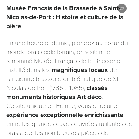
signé accompagné de la copie d’un titre d’identité à
Musée Français de la Brasserie à Saint-
l’adresse suivante : Meurthe & Moselle Tourisme - 48
Nicolas-de-Port : Histoire et culture de la
esplanade Jacques-Baudot CO 90019 54035 NANCY
bière
cedex
reCAPTCHA
En une heure et demie, plongez au cœur du
monde brassicole lorrain, en visitant le
renommé Musée Français de la Brasserie.
Installé dans les
magnifiques locaux
de
l’ancienne brasserie emblématique de St
Nicolas de Port (1786 à 1985),
classés
monuments historiques Art déco
.
Ce site unique en France, vous offre une
expérience exceptionnelle enrichissante
,
entre les grandes cuves cuivrées rutilantes de
brassage, les nombreuses pièces de