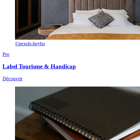
©pexels-heyho
Pro
Label
Tourisme & Handicap
Découvrir