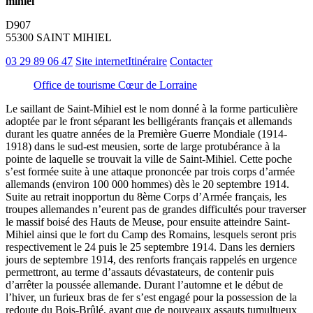
mihiel
D907
55300 SAINT MIHIEL
03 29 89 06 47
Site internet
Itinéraire
Contacter
Office de tourisme Cœur de Lorraine
Le saillant de Saint-Mihiel est le nom donné à la forme particulière
adoptée par le front séparant les belligérants français et allemands
durant les quatre années de la Première Guerre Mondiale (1914-
1918) dans le sud-est meusien, sorte de large protubérance à la
pointe de laquelle se trouvait la ville de Saint-Mihiel. Cette poche
s’est formée suite à une attaque prononcée par trois corps d’armée
allemands (environ 100 000 hommes) dès le 20 septembre 1914.
Suite au retrait inopportun du 8ème Corps d’Armée français, les
troupes allemandes n’eurent pas de grandes difficultés pour traverser
le massif boisé des Hauts de Meuse, pour ensuite atteindre Saint-
Mihiel ainsi que le fort du Camp des Romains, lesquels seront pris
respectivement le 24 puis le 25 septembre 1914. Dans les derniers
jours de septembre 1914, des renforts français rappelés en urgence
permettront, au terme d’assauts dévastateurs, de contenir puis
d’arrêter la poussée allemande. Durant l’automne et le début de
l’hiver, un furieux bras de fer s’est engagé pour la possession de la
redoute du Bois-Brûlé, avant que de nouveaux assauts tumultueux