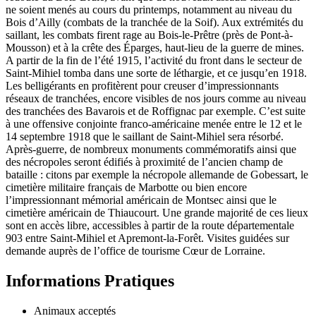
ne soient menés au cours du printemps, notamment au niveau du
Bois d’Ailly (combats de la tranchée de la Soif). Aux extrémités du
saillant, les combats firent rage au Bois-le-Prêtre (près de Pont-à-
Mousson) et à la crête des Éparges, haut-lieu de la guerre de mines.
A partir de la fin de l’été 1915, l’activité du front dans le secteur de
Saint-Mihiel tomba dans une sorte de léthargie, et ce jusqu’en 1918.
Les belligérants en profitèrent pour creuser d’impressionnants
réseaux de tranchées, encore visibles de nos jours comme au niveau
des tranchées des Bavarois et de Roffignac par exemple. C’est suite
à une offensive conjointe franco-américaine menée entre le 12 et le
14 septembre 1918 que le saillant de Saint-Mihiel sera résorbé.
Après-guerre, de nombreux monuments commémoratifs ainsi que
des nécropoles seront édifiés à proximité de l’ancien champ de
bataille : citons par exemple la nécropole allemande de Gobessart, le
cimetière militaire français de Marbotte ou bien encore
l’impressionnant mémorial américain de Montsec ainsi que le
cimetière américain de Thiaucourt. Une grande majorité de ces lieux
sont en accès libre, accessibles à partir de la route départementale
903 entre Saint-Mihiel et Apremont-la-Forêt. Visites guidées sur
demande auprès de l’office de tourisme Cœur de Lorraine.
Informations Pratiques
Animaux acceptés