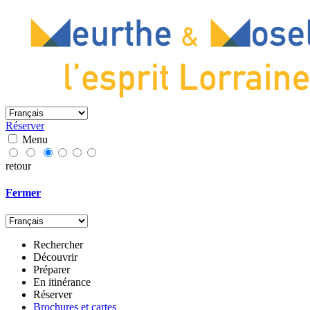
Réserver
Menu
retour
Fermer
Rechercher
Découvrir
Préparer
En itinérance
Réserver
Brochures et cartes