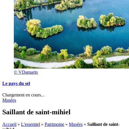
© VDamarin
Le pays du sel
Chargement en cours...
Musées
Saillant de saint-mihiel
Accueil
»
L'essentiel
»
Patrimoine
»
Musées
»
Saillant de saint-