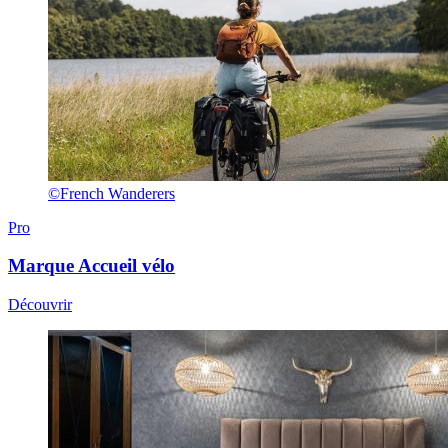
©French Wanderers
Pro
Marque
Accueil vélo
Découvrir