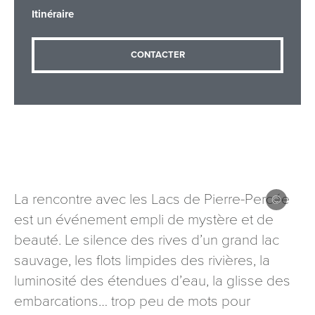
Itinéraire
Adresse email
*
CONTACTER
Message
*
La rencontre avec les Lacs de Pierre-Percée
est un événement empli de mystère et de
beauté. Le silence des rives d’un grand lac
Les informations recueillies à partir de ce formulaire sont
nécessaires au traitement de votre demande (sauf
sauvage, les flots limpides des rivières, la
mention contraire). Vous disposez d’un droit d’accès, de
luminosité des étendues d’eau, la glisse des
rectification et d’opposition aux données vous concernant,
embarcations… trop peu de mots pour
que vous pouvez exercer en adressant une demande par
courriel à tourisme@departement54.fr ou par courrier