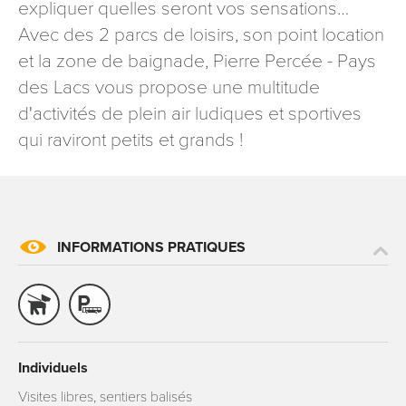
expliquer quelles seront vos sensations…
signé accompagné de la copie d’un titre d’identité à
Avec des 2 parcs de loisirs, son point location
l’adresse suivante : Meurthe & Moselle Tourisme - 48
esplanade Jacques-Baudot CO 90019 54035 NANCY
et la zone de baignade, Pierre Percée - Pays
cedex
des Lacs vous propose une multitude
reCAPTCHA
d'activités de plein air ludiques et sportives
qui raviront petits et grands !
INFORMATIONS PRATIQUES
Individuels
Visites libres, sentiers balisés