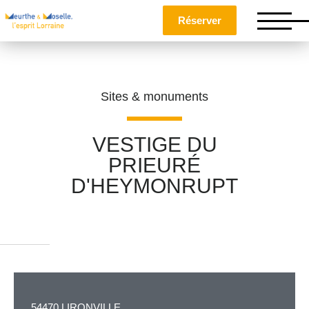
Réserver
Sites & monuments
VESTIGE DU
PRIEURÉ
Nom
*
D'HEYMONRUPT
Prénom
*
Téléphone
54470 LIRONVILLE