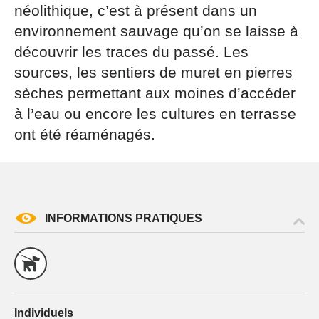
par courrier signé accompagné de la copie d’un titre
néolithique, c’est à présent dans un
d’identité à l’adresse suivante : Meurthe & Moselle
environnement sauvage qu’on se laisse à
Tourisme - 48 esplanade Jacques-Baudot CO 90019
découvrir les traces du passé. Les
54035 NANCY cedex
sources, les sentiers de muret en pierres
reCAPTCHA
sèches permettant aux moines d’accéder
à l’eau ou encore les cultures en terrasse
ont été réaménagés.
INFORMATIONS PRATIQUES
Individuels