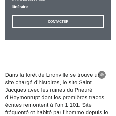
Itinéraire
Adresse email
*
CONTACTER
Message
*
Dans la forêt de Lironville se trouve un
site chargé d’histoires, le site Saint
Les informations recueillies à partir de ce formulaire
Jacques avec les ruines du Prieuré
sont nécessaires au traitement de votre demande (sauf
d’Heymonrupt dont les premières traces
mention contraire). Vous disposez d’un droit d’accès,
de rectification et d’opposition aux données vous
écrites remontent à l’an 1 101. Site
concernant, que vous pouvez exercer en adressant une
fréquenté et habité par l’homme depuis le
demande par courriel à tourisme@departement54.fr ou