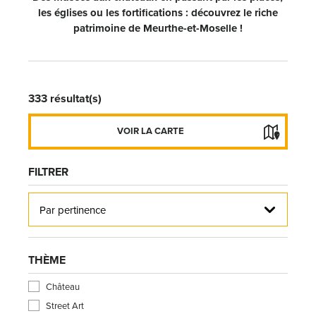
les églises ou les fortifications : découvrez le riche
patrimoine de Meurthe-et-Moselle !
333
résultat(s)
FERMER LA CARTE
VOIR LA CARTE
FILTRER
Par pertinence
THÈME
Château
Street Art