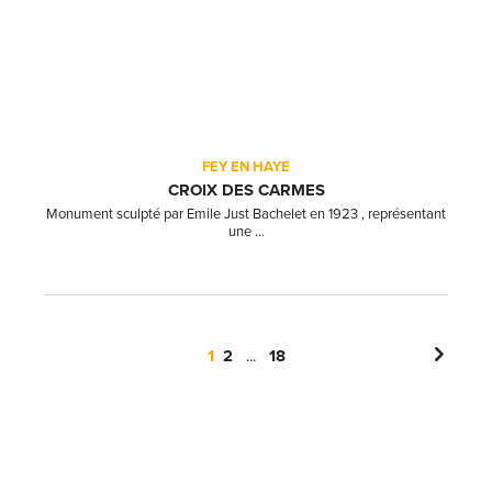
FEY EN HAYE
CROIX DES CARMES
Monument sculpté par Emile Just Bachelet en 1923 , représentant
une ...
1
2
...
18