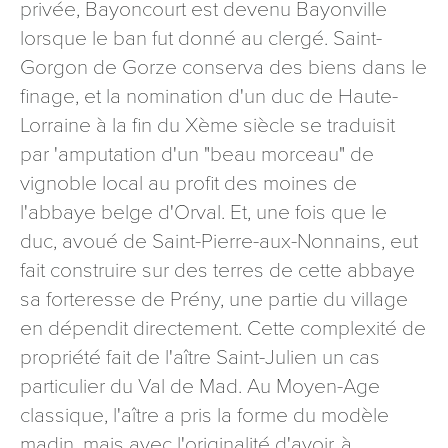
privée, Bayoncourt est devenu Bayonville
signé accompagné de la copie d’un titre d’identité à
lorsque le ban fut donné au clergé. Saint-
l’adresse suivante : Meurthe & Moselle Tourisme - 48
esplanade Jacques-Baudot CO 90019 54035 NANCY
Gorgon de Gorze conserva des biens dans le
cedex
finage, et la nomination d'un duc de Haute-
reCAPTCHA
Lorraine à la fin du Xème siècle se traduisit
par 'amputation d'un "beau morceau" de
vignoble local au profit des moines de
l'abbaye belge d'Orval. Et, une fois que le
duc, avoué de Saint-Pierre-aux-Nonnains, eut
fait construire sur des terres de cette abbaye
sa forteresse de Prény, une partie du village
en dépendit directement. Cette complexité de
propriété fait de l'aître Saint-Julien un cas
particulier du Val de Mad. Au Moyen-Age
classique, l'aître a pris la forme du modèle
madin, mais avec l'originalité d'avoir, à