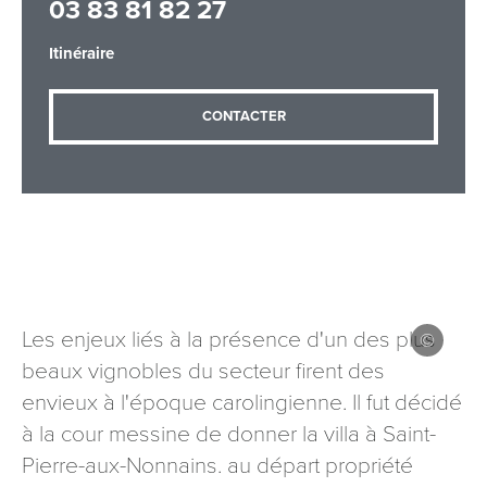
03 83 81 82 27
Itinéraire
Adresse email
*
CONTACTER
Message
*
Les enjeux liés à la présence d'un des plus
beaux vignobles du secteur firent des
Les informations recueillies à partir de ce formulaire sont
nécessaires au traitement de votre demande (sauf
envieux à l'époque carolingienne. Il fut décidé
mention contraire). Vous disposez d’un droit d’accès, de
à la cour messine de donner la villa à Saint-
rectification et d’opposition aux données vous concernant,
Pierre-aux-Nonnains. au départ propriété
que vous pouvez exercer en adressant une demande par
courriel à tourisme@departement54.fr ou par courrier