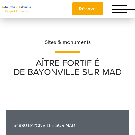
Réserver
Sites & monuments
AÎTRE FORTIFIÉ
DE BAYONVILLE-SUR-MAD
Nom
*
Prénom
*
54890 BAYONVILLE SUR MAD
Téléphone