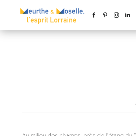
Nom
*
Téléphone
Message
*
Au milieu des champs, près de l’étang du “