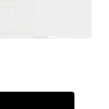
La Meurthe & Moselle en instantanée,
recherchez ce que vous voulez