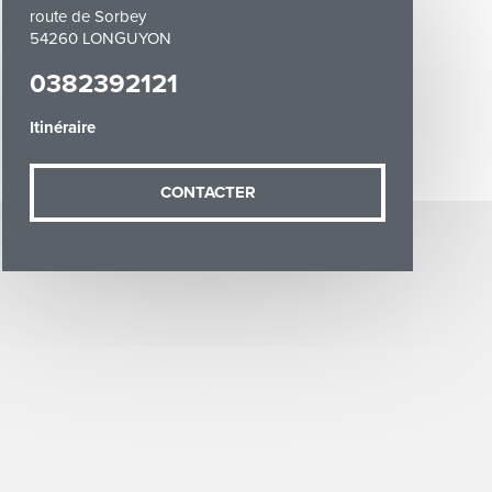
route de Sorbey
54260 LONGUYON
0382392121
Itinéraire
demande (sauf
CONTACTER
ées vous
artement54.fr
he & Moselle