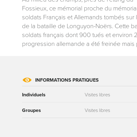
Fossieux, ce mémorial proche du mémorial
soldats Français et Allemands tombés sur l
de la bataille de Longuyon-Noërs. Cette bat
soldats français dont 900 tués et environ
progression allemande a été freinée mais 
Les informati
mention contr
concernant, 
ou par courri
Tourisme - 
INFORMATIONS PRATIQUES
reCAPTCHA
Individuels
Visites libres
Groupes
Visites libres