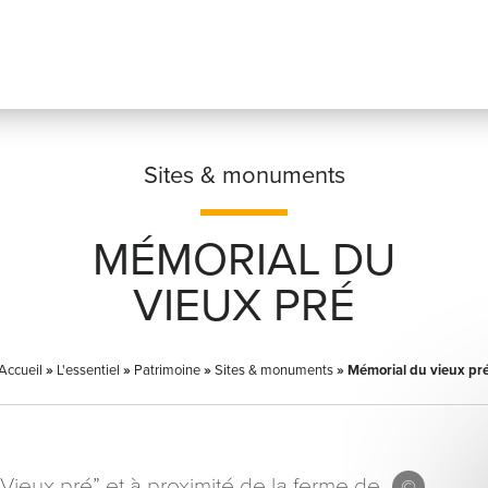
Sites & monuments
MÉMORIAL DU
Prénom
*
VIEUX PRÉ
Accueil
»
L'essentiel
»
Patrimoine
»
Sites & monuments
Adresse email
»
Mémorial du vieux pr
*
Vieux pré” et à proximité de la ferme de