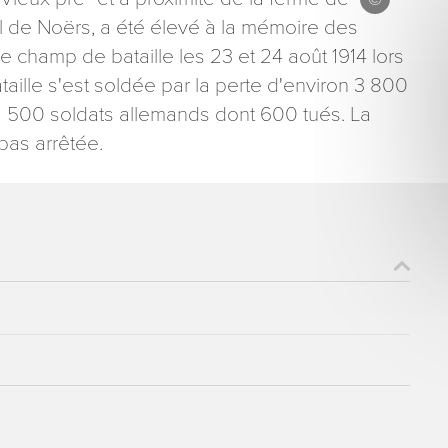
 de Noërs, a été élevé à la mémoire des
e champ de bataille les 23 et 24 août 1914 lors
aille s'est soldée par la perte d'environ 3 800
 2 500 soldats allemands dont 600 tués. La
pas arrêtée.
ons recueillies à partir de ce formulaire sont nécessaires au traitement de votre 
aire). Vous disposez d’un droit d’accès, de rectification et d’opposition aux donn
que vous pouvez exercer en adressant une demande par courriel à tourisme@dep
er signé accompagné de la copie d’un titre d’identité à l’adresse suivante : Meurt
48 esplanade Jacques-Baudot CO 90019 54035 NANCY cedex