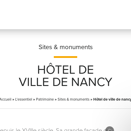
Sites & monuments
HÔTEL DE
Prénom
*
VILLE DE NANCY
Accueil
»
L'essentiel
»
Patrimoine
»
Sites & monuments
Adresse email
»
Hôtel de ville de nanc
*
 depuis le XVIIIe siècle. Sa grande façade qui