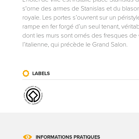
s'orne des armes de Stanislas et du blason
royale. Les portes s’ouvrent sur un péristy
rampe en fer forgé d’un seul tenant, vérita
dont les murs sont ornés des fresques de G
l’italienne, qui précède le Grand Salon.
Les informati
mention contr
concernant, 
ou par courri
LABELS
Tourisme - 
reCAPTCHA
INFORMATIONS PRATIQUES