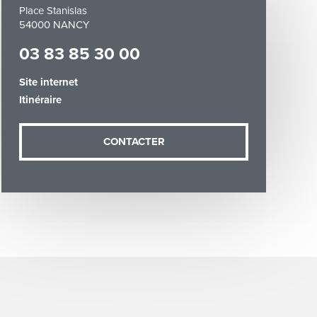
Place Stanislas
54000 NANCY
03 83 85 30 00
Site internet
Itinéraire
demande (sauf
ées vous
artement54.fr
CONTACTER
he & Moselle