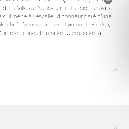
 de la Ville de Nancy ferme l'ancienne place
le qui mène à l’escalier d’honneur paré d’une
ble chef d’œuvre de Jean Lamour. L’escalier,
irardet, conduit au Salon Carré, salon à
ons recueillies à partir de ce formulaire sont nécessaires au traitement de votre 
aire). Vous disposez d’un droit d’accès, de rectification et d’opposition aux donn
que vous pouvez exercer en adressant une demande par courriel à tourisme@dep
er signé accompagné de la copie d’un titre d’identité à l’adresse suivante : Meurt
48 esplanade Jacques-Baudot CO 90019 54035 NANCY cedex