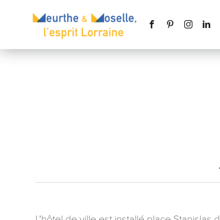
Nom
*
Téléphone
Message
*
L'hôtel de ville est installé place Stanislas