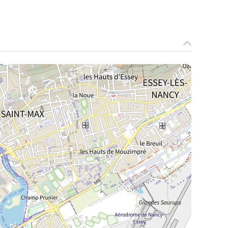
La Meurthe & Moselle en instantanée,
recherchez ce que vous voulez