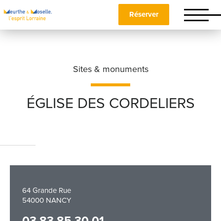
Réserver
Sites & monuments
ÉGLISE DES CORDELIERS
Nom
*
Prénom
*
64 Grande Rue
54000 NANCY
Téléphone
03 83 85 30 01