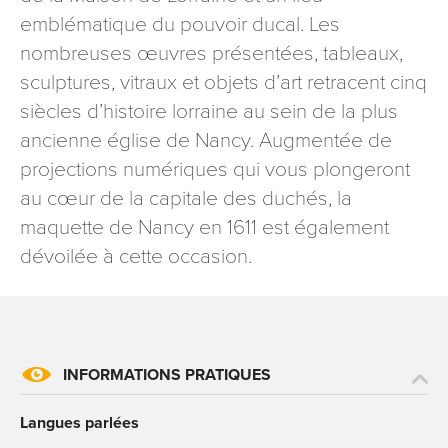
signé accompagné de la copie d’un titre d’identité à
emblématique du pouvoir ducal. Les
l’adresse suivante : Meurthe & Moselle Tourisme - 48
nombreuses œuvres présentées, tableaux,
esplanade Jacques-Baudot CO 90019 54035 NANCY
sculptures, vitraux et objets d’art retracent cinq
cedex
siècles d’histoire lorraine au sein de la plus
reCAPTCHA
ancienne église de Nancy. Augmentée de
projections numériques qui vous plongeront
au cœur de la capitale des duchés, la
maquette de Nancy en 1611 est également
dévoilée à cette occasion.
INFORMATIONS PRATIQUES
Langues parlées