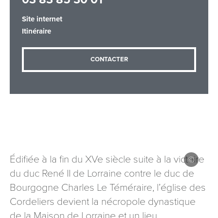
Site internet
Itinéraire
Adresse email
*
CONTACTER
Message
*
Édifiée à la fin du XVe siècle suite à la victoire
Les informations recueillies à partir de ce formulaire sont
du duc René II de Lorraine contre le duc de
nécessaires au traitement de votre demande (sauf
Bourgogne Charles Le Téméraire, l’église des
mention contraire). Vous disposez d’un droit d’accès, de
rectification et d’opposition aux données vous concernant,
Cordeliers devient la nécropole dynastique
que vous pouvez exercer en adressant une demande par
de la Maison de Lorraine et un lieu
courriel à tourisme@departement54.fr ou par courrier