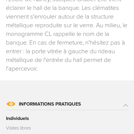
signé accompagné de la copie d’un titre d’identité à
éclairer le hall de la banque. Les clématites
l’adresse suivante : Meurthe & Moselle Tourisme - 48
viennent s'enrouler autour de la structure
esplanade Jacques-Baudot CO 90019 54035 NANCY
métallique reproduite sur le verre. Au milieu, le
cedex
monogramme CL rappelle le nom de la
reCAPTCHA
banque. En cas de fermeture, n'hésitez pas à
entrer : la porte vitrée à gauche du rideau
métallique de l'entrée du hall permet de
l'apercevoir.
INFORMATIONS PRATIQUES
Individuels
Visites libres