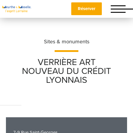
Réserver
Sites & monuments
VERRIÈRE ART
NOUVEAU DU CRÉDIT
Nom
*
LYONNAIS
Prénom
*
Téléphone
7-9 Rue Saint-Georges