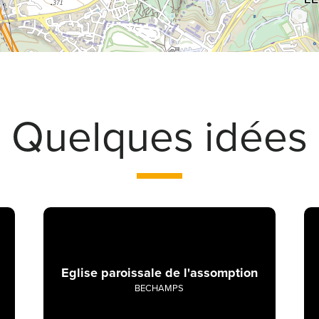
Quelques idées
Eglise paroissale de l'assomption
BECHAMPS