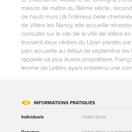
maison de maître du 18ème siècle., recond
de hauts murs ( (à l’intérieur, belle chemin
de Villers les Nancy, elle accueille récepti
consulter sur le site de la ville de Villers 
trouvent deux cèdres du Liban plantés pa
Les informati
parc accueille au début de septembre les
mention contr
rappelle sa plus illustre propriétaire, Fra
concernant, 
ou par courri
femme de Lettres ayant entretenu une corr
Tourisme - 
reCAPTCHA
INFORMATIONS PRATIQUES
Individuels
Visites libres