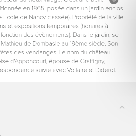
itionnée en 1865, posée dans un jardin enclos
ée Ecole de Nancy classée). Propriété de la ville
ons et expositions temporaires (horaires à
en fonction des évènements). Dans le jardin, se
r Mathieu de Dombasle au 19ème siècle. Son
ons recueillies à partir de ce formulaire sont nécessaires au traitement de votre 
 fêtes des vendanges. Le nom du château
aire). Vous disposez d’un droit d’accès, de rectification et d’opposition aux donn
nçoise d'Apponcourt, épouse de Graffigny,
que vous pouvez exercer en adressant une demande par courriel à tourisme@dep
er signé accompagné de la copie d’un titre d’identité à l’adresse suivante : Meurt
espondance suivie avec Voltaire et Diderot.
48 esplanade Jacques-Baudot CO 90019 54035 NANCY cedex