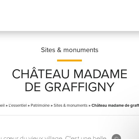
Sites & monuments
CHÂTEAU MADAME
Prénom
*
DE GRAFFIGNY
eil
»
L'essentiel
»
Patrimoine
»
Sites & monuments
Adresse email
»
Château madame de graff
*
cœur du vieux village. C'est une belle