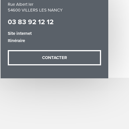
Rue Albert Ier
54600 VILLERS LES NANCY
03 83 92 12 12
Site internet
Itinéraire
demande (sauf
ées vous
artement54.fr
CONTACTER
he & Moselle