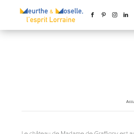
Nom
*
Téléphone
Accu
Message
*
Le château de Madame de Graffigny est au 