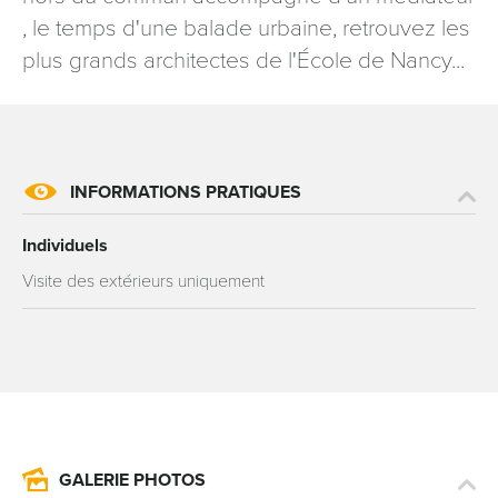
signé accompagné de la copie d’un titre d’identité à
, le temps d'une balade urbaine, retrouvez les
l’adresse suivante : Meurthe & Moselle Tourisme - 48
plus grands architectes de l'École de Nancy...
esplanade Jacques-Baudot CO 90019 54035 NANCY
cedex
reCAPTCHA
INFORMATIONS PRATIQUES
Individuels
Visite des extérieurs uniquement
GALERIE PHOTOS