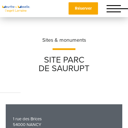
Réserver
Sites & monuments
SITE PARC
DE SAURUPT
Nom
*
Prénom
*
1 rue des Brices
Téléphone
54000 NANCY