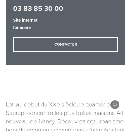
03 83 85 30 00
Site internet
Adresse email
*
Itinéraire
CONTACTER
Message
*
Les informations recueillies à partir de ce formulaire sont
Loti au début du XXe siècle, le quartier de
nécessaires au traitement de votre demande (sauf
Saurupt concentre les plus belles maisons Art
mention contraire). Vous disposez d’un droit d’accès, de
rectification et d’opposition aux données vous concernant,
nouveau de Nancy. Découvrez cet urbanisme
que vous pouvez exercer en adressant une demande par
hors du commun accompagné d'un médiateur
courriel à tourisme@departement54.fr ou par courrier