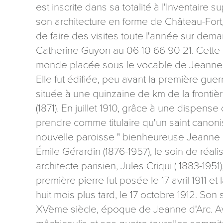
est inscrite dans sa totalité à l'Inventair
son architecture en forme de Château-Fort,
de faire des visites toute l'année sur d
Catherine Guyon au 06 10 66 90 21. Cette 
monde placée sous le vocable de Jeanne d
Elle fut édifiée, peu avant la première guer
Les informati
mention contr
située à une quinzaine de km de la frontiè
concernant, 
(1871). En juillet 1910, grâce à une dispens
ou par courri
Tourisme - 
prendre comme titulaire qu'un saint canoni
nouvelle paroisse " bienheureuse Jeanne d'
reCAPTCHA
Émile Gérardin (1876-1957), le soin de réalise
architecte parisien, Jules Criqui ( 1883-1951
première pierre fut posée le 17 avril 1911 et
huit mois plus tard, le 17 octobre 1912. Son s
XVème siècle, époque de Jeanne d'Arc. Av