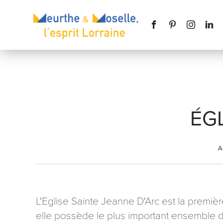
ÉG
Nom
*
A
Téléphone
L'Eglise Sainte Jeanne D'Arc est la premiè
elle possède le plus important ensemble d
Message
*