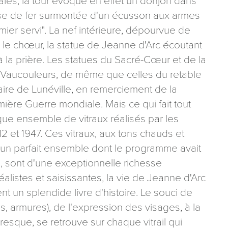
ales, la tour évoque en effet un donjon dans
rse de fer surmontée d'un écusson aux armes
ier servi". La nef intérieure, dépourvue de
 le chœur, la statue de Jeanne d'Arc écoutant
 à la prière. Les statues du Sacré-Cœur et de la
de Vaucouleurs, de même que celles du retable
maire de Lunéville, en remerciement de la
mière Guerre mondiale. Mais ce qui fait tout
que ensemble de vitraux réalisés par les
12 et 1947. Ces vitraux, aux tons chauds et
n un parfait ensemble dont le programme avait
n, sont d'une exceptionnelle richesse
alistes et saisissantes, la vie de Jeanne d'Arc
nt un splendide livre d'histoire. Le souci de
es, armures), de l'expression des visages, à la
oresque, se retrouve sur chaque vitrail qui