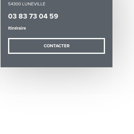
54300 LUNEVILLE
03 83 73 04 59
Itinéraire
CONTACTER
demande (sauf
ées vous
artement54.fr
he & Moselle