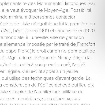
e supplémentaire des Monuments Historiques. Par
 elle veut évoquer le Moyen-Age. Possibilité
emande minimum 8 personnes contacter
église de style néogothique fut la première au
'Arc, béatifiée en 1909 et canonisée en 1920.
re mondiale, à Lunéville, ville de garnison
ons recueillies à partir de ce formulaire sont nécessaires au traitement de votre 
aire). Vous disposez d’un droit d’accès, de rectification et d’opposition aux donn
re allemande imposée par le traité de Francfort
que vous pouvez exercer en adressant une demande par courriel à tourisme@dep
e du pape Pie X ( le droit canon ne permettait de
er signé accompagné de la copie d’un titre d’identité à l’adresse suivante : Meurt
48 esplanade Jacques-Baudot CO 90019 54035 NANCY cedex
sé). Mgr Turinaz, évêque de Nancy, érigea la
Arc" et confia à son premier curé, l'abbé
r l'église. Celui-ci fit appel à un jeune
), qui utilisa des techniques d'avant garde. La
 la consécration de l'édifice achevé eut lieu dix
tyle s'inspire de l'architecture militaire du
ec ses meurtrières, ses créneaux, ses