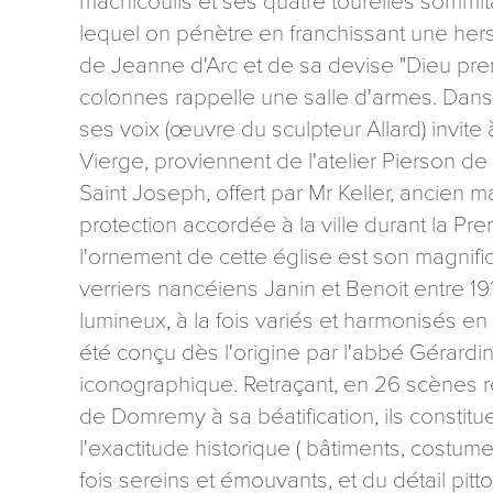
mâchicoulis et ses quatre tourelles sommit
lequel on pénètre en franchissant une he
de Jeanne d'Arc et de sa devise "Dieu prem
colonnes rappelle une salle d'armes. Dans
ses voix (œuvre du sculpteur Allard) invite
Vierge, proviennent de l'atelier Pierson 
Saint Joseph, offert par Mr Keller, ancien 
protection accordée à la ville durant la Pre
l'ornement de cette église est son magnifi
verriers nancéiens Janin et Benoit entre 19
lumineux, à la fois variés et harmonisés e
été conçu dès l'origine par l'abbé Gérardi
iconographique. Retraçant, en 26 scènes ré
de Domremy à sa béatification, ils constitue
l'exactitude historique ( bâtiments, costum
fois sereins et émouvants, et du détail pitt