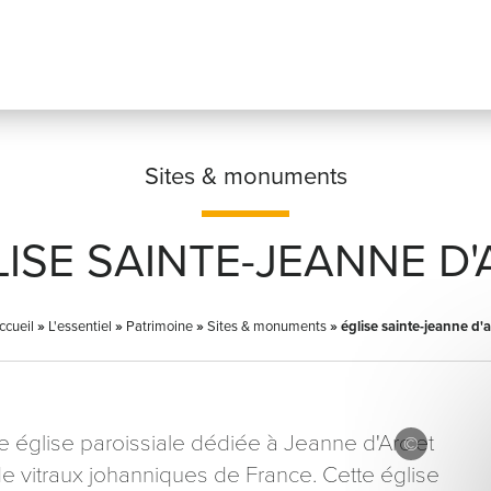
Sites & monuments
LISE SAINTE-JEANNE D'
Prénom
*
ccueil
»
L'essentiel
»
Patrimoine
»
Sites & monuments
»
église sainte-jeanne d'a
Adresse email
*
re église paroissiale dédiée à Jeanne d'Arc et
e vitraux johanniques de France. Cette église