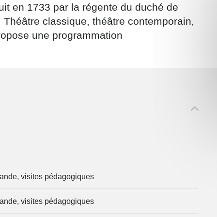
uit en 1733 par la régente du duché de
. Théâtre classique, théâtre contemporain,
propose une programmation
ons recueillies à partir de ce formulaire sont nécessaires au traitement de v
 contraire). Vous disposez d’un droit d’accès, de rectification et d’oppositio
ant, que vous pouvez exercer en adressant une demande par courriel à
rtement54.fr ou par courrier signé accompagné de la copie d’un titre d’ident
ivante : Meurthe & Moselle Tourisme - 48 esplanade Jacques-Baudot CO 900
ex
A
mande, visites pédagogiques
mande, visites pédagogiques