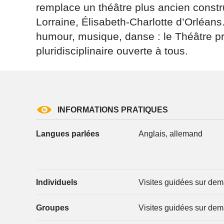
remplace un théâtre plus ancien constr
Lorraine, Élisabeth-Charlotte d’Orléans
humour, musique, danse : le Théâtre 
pluridisciplinaire ouverte à tous.
Les informati
(sauf mention
vous concern
tourisme@depa
INFORMATIONS PRATIQUES
l’adresse su
NANCY ced
Langues parlées
Anglais, allemand
reCAPTCH
Individuels
Visites guidées sur de
Groupes
Visites guidées sur de