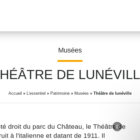
Musées
HÉÂTRE DE LUNÉVIL
Prénom
*
Accueil
»
L'essentiel
»
Patrimoine
»
Musées
»
Théâtre de lunéville
Adresse email
*
côté droit du parc du Château, le Théâtre de
it à l'italienne et datant de 1911. Il