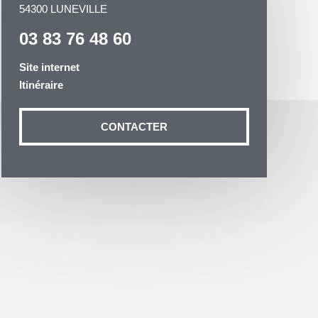
54300 LUNEVILLE
03 83 76 48 60
Site internet
Itinéraire
otre demande
n aux données
CONTACTER
ité à
19 54035