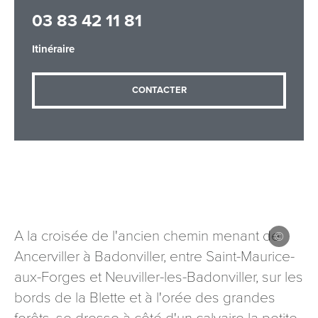
03 83 42 11 81
Itinéraire
Adresse email
*
CONTACTER
Message
*
A la croisée de l'ancien chemin menant de
Les informations recueillies à partir de ce formulaire sont
Ancerviller à Badonviller, entre Saint-Maurice-
nécessaires au traitement de votre demande (sauf
mention contraire). Vous disposez d’un droit d’accès, de
aux-Forges et Neuviller-les-Badonviller, sur les
rectification et d’opposition aux données vous concernant,
bords de la Blette et à l'orée des grandes
que vous pouvez exercer en adressant une demande par
courriel à tourisme@departement54.fr ou par courrier