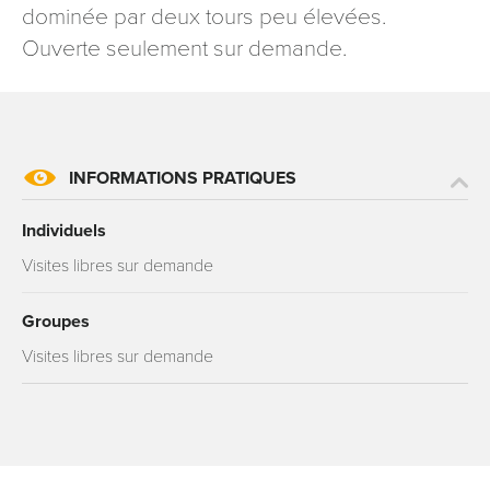
dominée par deux tours peu élevées.
signé accompagné de la copie d’un titre d’identité à
Ouverte seulement sur demande.
l’adresse suivante : Meurthe & Moselle Tourisme - 48
esplanade Jacques-Baudot CO 90019 54035 NANCY
cedex
reCAPTCHA
INFORMATIONS PRATIQUES
Individuels
Visites libres sur demande
Groupes
Visites libres sur demande