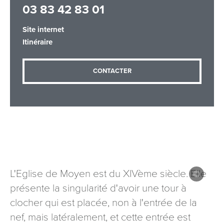
03 83 42 83 01
Site internet
Adresse email
*
Itinéraire
CONTACTER
Message
*
Les informations recueillies à partir de ce formulaire sont
L'Eglise de Moyen est du XIVème siècle. Elle
nécessaires au traitement de votre demande (sauf
présente la singularité d'avoir une tour à
mention contraire). Vous disposez d’un droit d’accès, de
clocher qui est placée, non à l'entrée de la
rectification et d’opposition aux données vous concernant,
que vous pouvez exercer en adressant une demande par
nef, mais latéralement, et cette entrée est
courriel à tourisme@departement54.fr ou par courrier