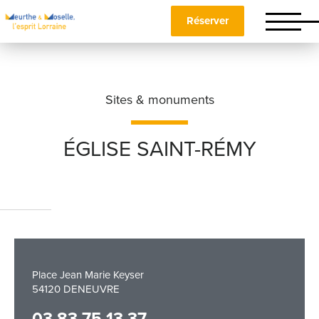
Réserver
Sites & monuments
ÉGLISE SAINT-RÉMY
Nom
*
Prénom
*
Place Jean Marie Keyser
54120 DENEUVRE
Téléphone
03 83 75 13 37