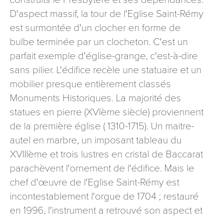
signé accompagné de la copie d’un titre d’identité à
D'aspect massif, la tour de l'Eglise Saint-Rémy
l’adresse suivante : Meurthe & Moselle Tourisme - 48
est surmontée d'un clocher en forme de
esplanade Jacques-Baudot CO 90019 54035 NANCY
bulbe terminée par un clocheton. C'est un
cedex
parfait exemple d'église-grange, c'est-à-dire
reCAPTCHA
sans pilier. L'édifice recèle une statuaire et un
mobilier presque entièrement classés
Monuments Historiques. La majorité des
statues en pierre (XVIème siècle) proviennent
de la première église ( 1310-1715). Un maitre-
autel en marbre, un imposant tableau du
XVIIIème et trois lustres en cristal de Baccarat
parachèvent l'ornement de l'édifice. Mais le
chef d'œuvre de l'Eglise Saint-Rémy est
incontestablement l'orgue de 1704 ; restauré
en 1996, l'instrument a retrouvé son aspect et