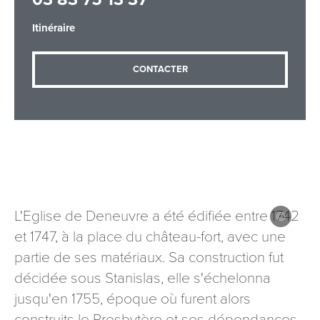
Itinéraire
Adresse email
*
CONTACTER
Message
*
L'Eglise de Deneuvre a été édifiée entre 1742
et 1747, à la place du château-fort, avec une
Les informations recueillies à partir de ce formulaire sont
partie de ses matériaux. Sa construction fut
nécessaires au traitement de votre demande (sauf
mention contraire). Vous disposez d’un droit d’accès, de
décidée sous Stanislas, elle s'échelonna
rectification et d’opposition aux données vous concernant,
jusqu'en 1755, époque où furent alors
que vous pouvez exercer en adressant une demande par
construits le Presbytère et ses dépendances.
courriel à tourisme@departement54.fr ou par courrier