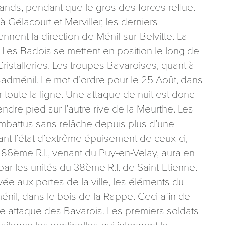
ands, pendant que le gros des forces reflue.
 Gélacourt et Merviller, les derniers
nnent la direction de Ménil-sur-Belvitte. La
s. Les Badois se mettent en position le long de
ristalleries. Les troupes Bavaroises, quant à
Badménil. Le mot d’ordre pour le 25 Août, dans
r toute la ligne. Une attaque de nuit est donc
endre pied sur l’autre rive de la Meurthe. Les
ombattus sans relâche depuis plus d’une
ant l’état d’extrême épuisement de ceux-ci,
e 86ème R.I., venant du Puy-en-Velay, aura en
par les unités du 38ème R.I. de Saint-Etienne.
vée aux portes de la ville, les éléments du
nil, dans le bois de la Rappe. Ceci afin de
ne attaque des Bavarois. Les premiers soldats