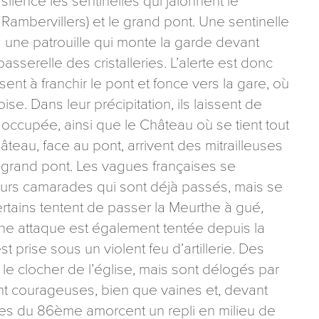
 silence les sentinelles qui jalonnent le
n Rambervillers) et le grand pont. Une sentinelle
e à une patrouille qui monte la garde devant
asserelle des cristalleries. L’alerte est donc
t à franchir le pont et fonce vers la gare, où
ise. Dans leur précipitation, ils laissent de
t occupée, ainsi que le Château où se tient tout
âteau, face au pont, arrivent des mitrailleuses
le grand pont. Les vagues françaises se
leurs camarades qui sont déjà passés, mais se
ertains tentent de passer la Meurthe à gué,
 Une attaque est également tentée depuis la
st prise sous un violent feu d’artillerie. Des
 le clocher de l’église, mais sont délogés par
nt courageuses, bien que vaines et, devant
mmes du 86ème amorcent un repli en milieu de