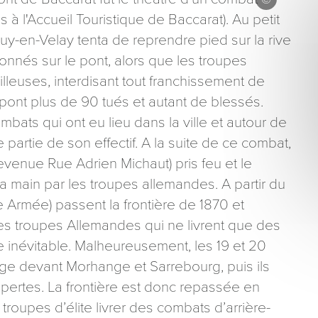
s à l'Accueil Touristique de Baccarat). Au petit
uy-en-Velay tenta de reprendre pied sur la rive
donnés sur le pont, alors que les troupes
lleuses, interdisant tout franchissement de
e pont plus de 90 tués et autant de blessés.
ons recueillies à partir de ce formulaire sont nécessaires au traitement de votre 
mbats qui ont eu lieu dans la ville et autour de
aire). Vous disposez d’un droit d’accès, de rectification et d’opposition aux donn
partie de son effectif. A la suite de ce combat,
que vous pouvez exercer en adressant une demande par courriel à tourisme@dep
er signé accompagné de la copie d’un titre d’identité à l’adresse suivante : Meurt
devenue Rue Adrien Michaut) pris feu et le
48 esplanade Jacques-Baudot CO 90019 54035 NANCY cedex
 la main par les troupes allemandes. A partir du
ème Armée) passent la frontière de 1870 et
s troupes Allemandes qui ne livrent que des
 inévitable. Malheureusement, les 19 et 20
iège devant Morhange et Sarrebourg, puis ils
 pertes. La frontière est donc repassée en
troupes d’élite livrer des combats d’arrière-