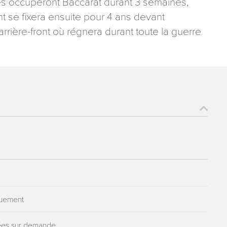
es occuperont Baccarat durant 3 semaines,
nt se fixera ensuite pour 4 ans devant
’arrière-front où régnera durant toute la guerre
quement
idées sur demande