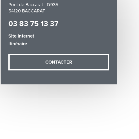
Pont de Baccarat - D935
54120 BACCARAT
03 83 75 13 37
Site internet
Itinéraire
demande (sauf
ées vous
artement54.fr
CONTACTER
he & Moselle