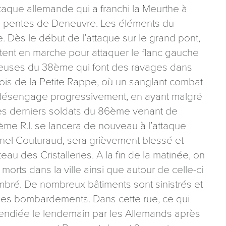
taque allemande qui a franchi la Meurthe à
es pentes de Deneuvre. Les éléments du
 Dès le début de l’attaque sur le grand pont,
ent en marche pour attaquer le flanc gauche
ailleuses du 38ème qui font des ravages dans
bois de la Petite Rappe, où un sanglant combat
désengage progressivement, en ayant malgré
 des derniers soldats du 86ème venant de
6ème R.I. se lancera de nouveau à l’attaque
lonel Couturaud, sera grièvement blessé et
u des Cristalleries. A la fin de la matinée, on
morts dans la ville ainsi que autour de celle-ci
ombré. De nombreux bâtiments sont sinistrés et
r les bombardements. Dans cette rue, ce qui
cendiée le lendemain par les Allemands après