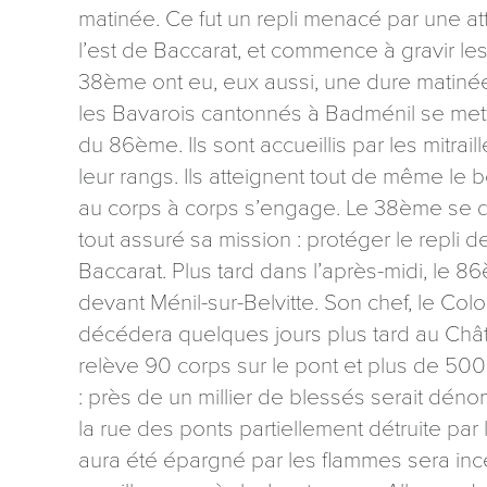
matinée. Ce fut un repli menacé par une at
l’est de Baccarat, et commence à gravir l
38ème ont eu, eux aussi, une dure matinée.
les Bavarois cantonnés à Badménil se mett
du 86ème. Ils sont accueillis par les mitr
leur rangs. Ils atteignent tout de même le 
au corps à corps s’engage. Le 38ème se 
tout assuré sa mission : protéger le repli
Baccarat. Plus tard dans l’après-midi, le 8
devant Ménil-sur-Belvitte. Son chef, le Co
décédera quelques jours plus tard au Châtea
relève 90 corps sur le pont et plus de 500 
: près de un millier de blessés serait dén
la rue des ponts partiellement détruite pa
aura été épargné par les flammes sera in