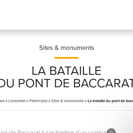
Sites & monuments
LA BATAILLE
Prénom
*
DU PONT DE BACCARA
eil
»
L'essentiel
»
Patrimoine
»
Sites & monuments
Adresse email
»
La bataille du pont de bac
*
ont de Baccarat fut le théâtre d’un combat