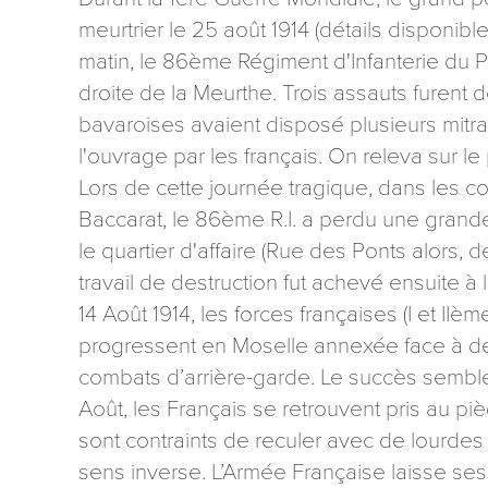
meurtrier le 25 août 1914 (détails disponible
matin, le 86ème Régiment d'Infanterie du P
droite de la Meurthe. Trois assauts furent 
bavaroises avaient disposé plusieurs mitrai
l'ouvrage par les français. On releva sur l
Les informati
Lors de cette journée tragique, dans les co
mention contr
Baccarat, le 86ème R.I. a perdu une grande 
concernant, 
ou par courri
le quartier d'affaire (Rue des Ponts alors, 
Tourisme - 
travail de destruction fut achevé ensuite à
reCAPTCHA
14 Août 1914, les forces françaises (I et II
progressent en Moselle annexée face à de
combats d’arrière-garde. Le succès semble
Août, les Français se retrouvent pris au p
sont contraints de reculer avec de lourdes
sens inverse. L’Armée Française laisse ses 