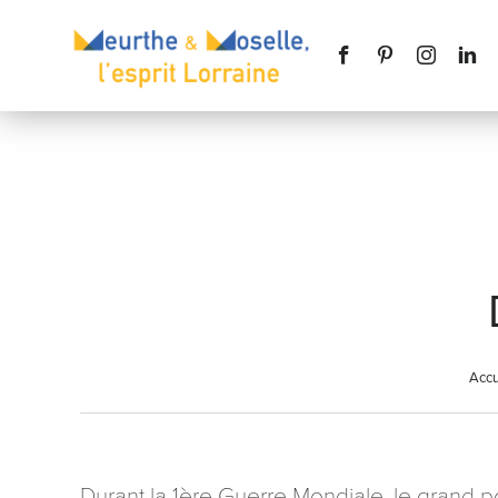
Nom
*
Téléphone
Accu
Message
*
Durant la 1ère Guerre Mondiale, le grand p