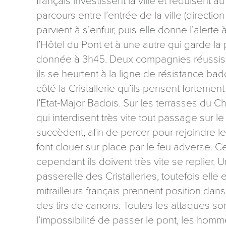
français investissent la ville et réduisent au
parcours entre l’entrée de la ville (directio
parvient à s’enfuir, puis elle donne l’alert
l’Hôtel du Pont et à une autre qui garde la p
donnée à 3h45. Deux compagnies réussissen
ils se heurtent à la ligne de résistance bado
côté la Cristallerie qu’ils pensent fortemen
l’Etat-Major Badois. Sur les terrasses du Ch
qui interdisent très vite tout passage sur 
succèdent, afin de percer pour rejoindre 
font clouer sur place par le feu adverse. C
cependant ils doivent très vite se replier.
passerelle des Cristalleries, toutefois elle e
mitrailleurs français prennent position dans
des tirs de canons. Toutes les attaques so
l‘impossibilité de passer le pont, les ho