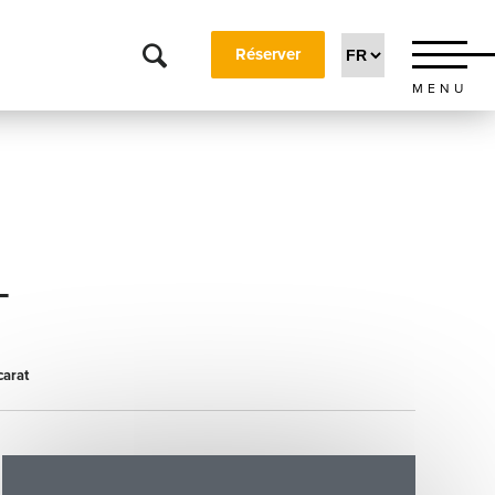
Réserver
MENU
T
carat