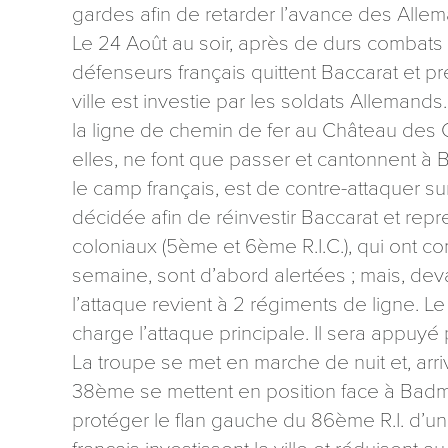
gardes afin de retarder l’avance des Allem
Le 24 Août au soir, après de durs combats à
défenseurs français quittent Baccarat et pre
ville est investie par les soldats Allemand
la ligne de chemin de fer au Château des C
elles, ne font que passer et cantonnent à 
le camp français, est de contre-attaquer su
décidée afin de réinvestir Baccarat et repr
coloniaux (5ème et 6ème R.I.C.), qui ont c
semaine, sont d’abord alertées ; mais, dev
l’attaque revient à 2 régiments de ligne. L
charge l’attaque principale. Il sera appuyé 
La troupe se met en marche de nuit et, arri
38ème se mettent en position face à Badmé
protéger le flan gauche du 86ème R.I. d’u