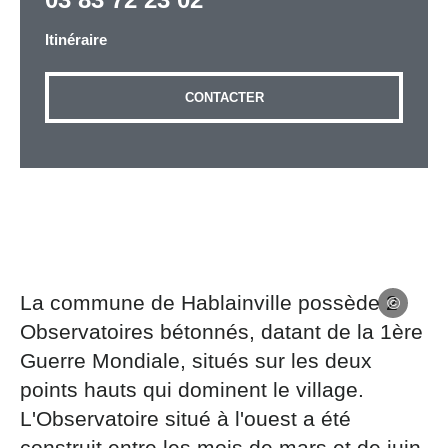
Itinéraire
Adresse email
*
CONTACTER
Message
*
La commune de Hablainville possède 2
Observatoires bétonnés, datant de la 1ère
Les informations recueillies à partir de ce formulaire
sont nécessaires au traitement de votre demande (sauf
Guerre Mondiale, situés sur les deux
mention contraire). Vous disposez d’un droit d’accès,
points hauts qui dominent le village.
de rectification et d’opposition aux données vous
L'Observatoire situé à l'ouest a été
concernant, que vous pouvez exercer en adressant une
demande par courriel à tourisme@departement54.fr ou
construit entre les mois de mars et de juin