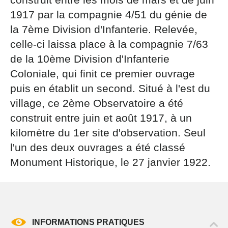
par courrier signé accompagné de la copie d’un titre
1917 par la compagnie 4/51 du génie de
d’identité à l’adresse suivante : Meurthe & Moselle
Tourisme - 48 esplanade Jacques-Baudot CO 90019
la 7ème Division d'Infanterie. Relevée,
54035 NANCY cedex
celle-ci laissa place à la compagnie 7/63
reCAPTCHA
de la 10ème Division d'Infanterie
Coloniale, qui finit ce premier ouvrage
puis en établit un second. Situé à l'est du
village, ce 2ème Observatoire a été
construit entre juin et août 1917, à un
kilomètre du 1er site d'observation. Seul
l'un des deux ouvrages a été classé
Monument Historique, le 27 janvier 1922.
INFORMATIONS PRATIQUES