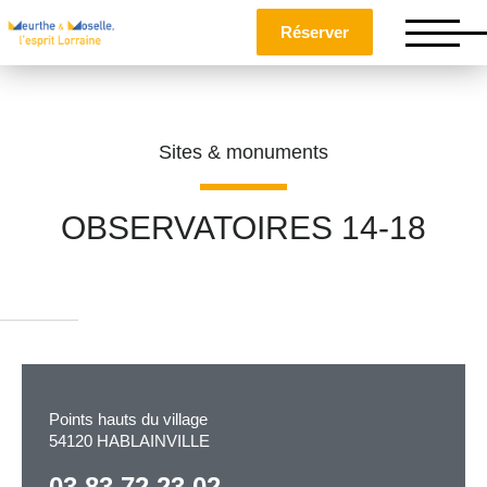
Réserver
Sites & monuments
OBSERVATOIRES 14-18
Nom
*
Prénom
*
Points hauts du village
54120 HABLAINVILLE
Téléphone
03 83 72 23 02