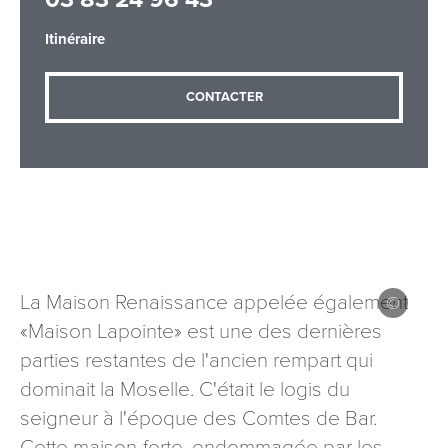
Itinéraire
Adresse email
*
CONTACTER
Message
*
La Maison Renaissance appelée également
«Maison Lapointe» est une des dernières
Les informations recueillies à partir de ce formulaire sont
parties restantes de l'ancien rempart qui
nécessaires au traitement de votre demande (sauf
mention contraire). Vous disposez d’un droit d’accès, de
dominait la Moselle. C'était le logis du
rectification et d’opposition aux données vous concernant,
seigneur à l'époque des Comtes de Bar.
que vous pouvez exercer en adressant une demande par
Cette maison-forte, endommagée par les
courriel à tourisme@departement54.fr ou par courrier