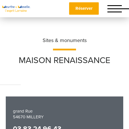
Réserver
Sites & monuments
MAISON RENAISSANCE
Nom
*
Prénom
*
grand Rue
54670 MILLERY
Téléphone
03 83 24 96 43