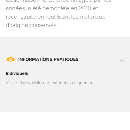
signé accompagné de la copie d’un titre d’identité à
années, a été démontée en 2010 et
l’adresse suivante : Meurthe & Moselle Tourisme - 48
reconstruite en réutilisant les matériaux
esplanade Jacques-Baudot CO 90019 54035 NANCY
d'origine conservés.
cedex
reCAPTCHA
INFORMATIONS PRATIQUES
Individuels
Visites libres, visite des extérieurs uniquement