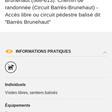
Brunehaut (568-613). Chemin de
par courrier signé accompagné de la copie d’un titre
randonnée (Circuit Barrès-Brunehaut) -
d’identité à l’adresse suivante : Meurthe & Moselle
Tourisme - 48 esplanade Jacques-Baudot CO 90019
Accès libre ou circuit pédestre balisé dit
54035 NANCY cedex
"Barrès Brunehaut"
reCAPTCHA
INFORMATIONS PRATIQUES
Individuels
Visites libres, sentiers balisés
Équipements