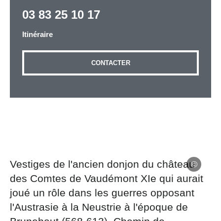
03 83 25 10 17
Itinéraire
Adresse email
*
CONTACTER
Message
*
Vestiges de l'ancien donjon du château
Les informations recueillies à partir de ce formulaire
sont nécessaires au traitement de votre demande (sauf
des Comtes de Vaudémont XIe qui aurait
mention contraire). Vous disposez d’un droit d’accès,
joué un rôle dans les guerres opposant
de rectification et d’opposition aux données vous
l'Austrasie à la Neustrie à l'époque de
concernant, que vous pouvez exercer en adressant une
demande par courriel à tourisme@departement54.fr ou