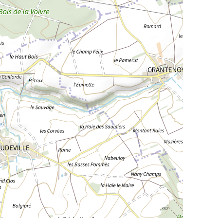
La Meurthe & Moselle en instantanée,
recherchez ce que vous voulez