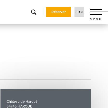
Réserver
MENU
Château de Haroué
54740 HAROUE