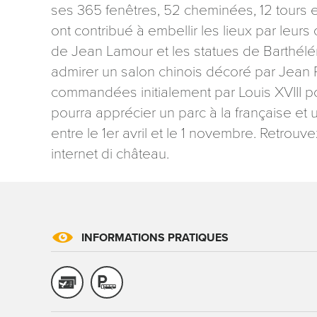
ses 365 fenêtres, 52 cheminées, 12 tours e
ont contribué à embellir les lieux par leurs 
de Jean Lamour et les statues de Barthélé
admirer un salon chinois décoré par Jean 
commandées initialement par Louis XVIII pou
pourra apprécier un parc à la française et
Les informati
mention contr
entre le 1er avril et le 1 novembre. Retrouve
concernant, 
internet di château.
ou par courri
Tourisme - 
reCAPTCHA
INFORMATIONS PRATIQUES