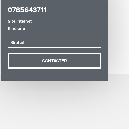
0785643711
Site internet
Itinéraire
Gratuit
demande (sauf
ées vous
artement54.fr
CONTACTER
he & Moselle