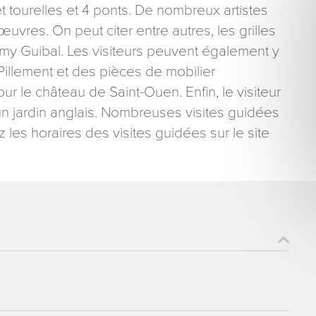
t tourelles et 4 ponts. De nombreux artistes
œuvres. On peut citer entre autres, les grilles
my Guibal. Les visiteurs peuvent également y
Pillement et des pièces de mobilier
r le château de Saint-Ouen. Enfin, le visiteur
 un jardin anglais. Nombreuses visites guidées
ons recueillies à partir de ce formulaire sont nécessaires au traitement de votre 
aire). Vous disposez d’un droit d’accès, de rectification et d’opposition aux donn
z les horaires des visites guidées sur le site
que vous pouvez exercer en adressant une demande par courriel à tourisme@dep
er signé accompagné de la copie d’un titre d’identité à l’adresse suivante : Meurt
48 esplanade Jacques-Baudot CO 90019 54035 NANCY cedex