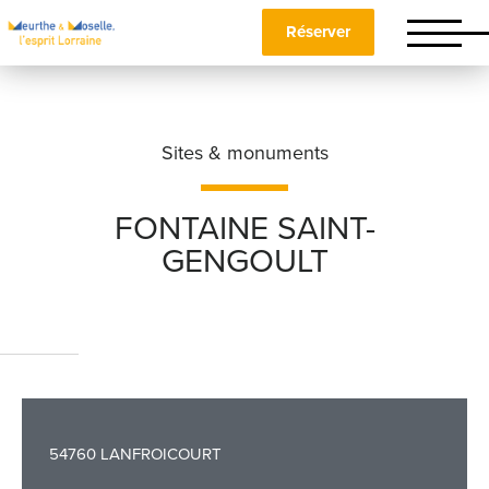
Réserver
Sites & monuments
FONTAINE SAINT-
GENGOULT
Nom
*
Prénom
*
54760 LANFROICOURT
Téléphone