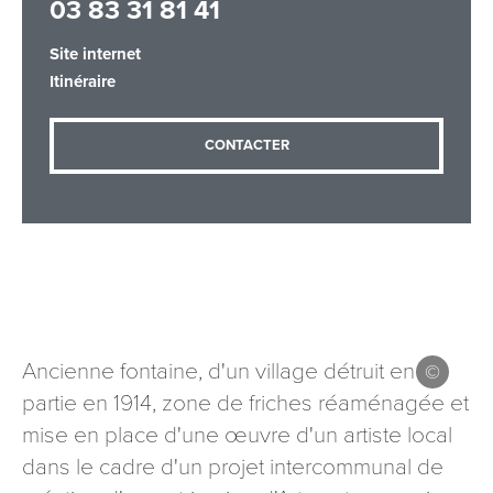
03 83 31 81 41
Site internet
Itinéraire
Adresse email
*
CONTACTER
Message
*
Ancienne fontaine, d'un village détruit en
Les informations recueillies à partir de ce formulaire sont
partie en 1914, zone de friches réaménagée et
nécessaires au traitement de votre demande (sauf
mention contraire). Vous disposez d’un droit d’accès, de
mise en place d'une œuvre d'un artiste local
rectification et d’opposition aux données vous concernant,
dans le cadre d'un projet intercommunal de
que vous pouvez exercer en adressant une demande par
courriel à tourisme@departement54.fr ou par courrier