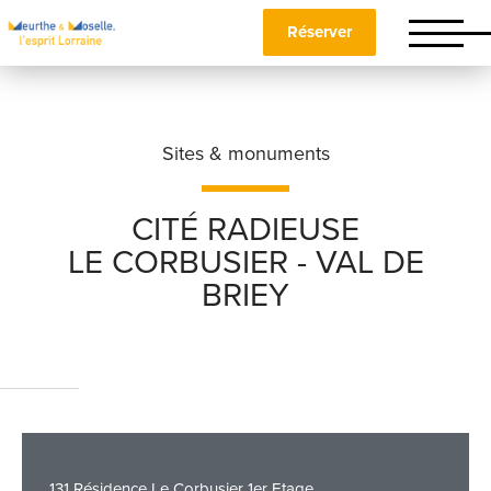
Réserver
Sites & monuments
CITÉ RADIEUSE
LE CORBUSIER - VAL DE
Nom
*
BRIEY
Prénom
*
Téléphone
131 Résidence Le Corbusier 1er Etage