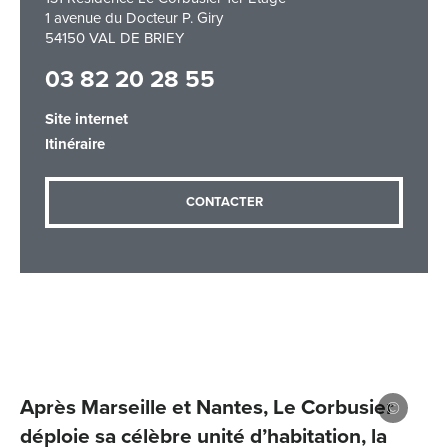
1 avenue du Docteur P. Giry
54150 VAL DE BRIEY
03 82 20 28 55
Adresse email
*
Site internet
Itinéraire
Message
*
CONTACTER
Les informations recueillies à partir de ce formulaire sont
nécessaires au traitement de votre demande (sauf
mention contraire). Vous disposez d’un droit d’accès, de
Après Marseille et Nantes, Le Corbusier
rectification et d’opposition aux données vous concernant,
que vous pouvez exercer en adressant une demande par
déploie sa célèbre unité d’habitation, la
courriel à tourisme@departement54.fr ou par courrier