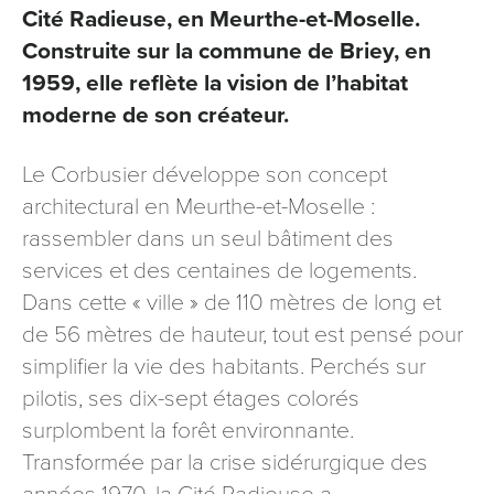
Cité Radieuse, en Meurthe-et-Moselle.
signé accompagné de la copie d’un titre d’identité à
l’adresse suivante : Meurthe & Moselle Tourisme - 48
Construite sur la commune de Briey, en
esplanade Jacques-Baudot CO 90019 54035 NANCY
1959, elle reflète la vision de l’habitat
cedex
moderne de son créateur.
reCAPTCHA
Le Corbusier développe son concept
architectural en Meurthe-et-Moselle :
rassembler dans un seul bâtiment des
services et des centaines de logements.
Dans cette « ville » de 110 mètres de long et
de 56 mètres de hauteur, tout est pensé pour
simplifier la vie des habitants. Perchés sur
pilotis, ses dix-sept étages colorés
surplombent la forêt environnante.
Transformée par la crise sidérurgique des