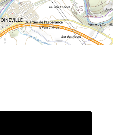
La Meurthe & Moselle en instantanée,
recherchez ce que vous voulez