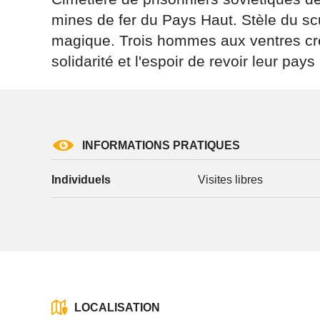
mines de fer du Pays Haut. Stèle du sc
magique. Trois hommes aux ventres creu
solidarité et l'espoir de revoir leur pay
Les informati
(sauf mention
vous concern
INFORMATIONS PRATIQUES
tourisme@depa
l’adresse su
Individuels
Visites libres
NANCY ced
reCAPTCH
LOCALISATION