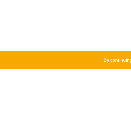
By continuing
PRO
MARQUE
Accueil vélo