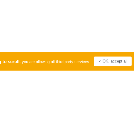
 to scroll,
✓ OK, accept all
you are allowing all third-party services
PRO
LABEL
Tourisme &
Handicap