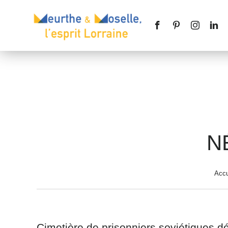
Nom
*
N
Téléphone
Accu
Message
*
Cimetière de prisonniers soviétiques 