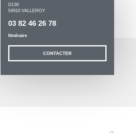
D130
54910 VALLEROY
03 82 46 26 78
Itinéraire
otre demande
n aux données
CONTACTER
ité à
19 54035