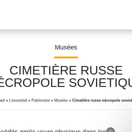
Musées
CIMETIÈRE RUSSE
Prénom
*
ÉCROPOLE SOVIETIQ
eil
»
L'essentiel
»
Patrimoine
»
Musées
»
Adresse email
Cimetière russe nécropole sovie
*
décédés après usure physique dans les