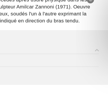
ulpteur Amilcar Zannoni (1971). Oeuvre
x, soudés l'un à l'autre exprimant la
s indiqué en direction du bras tendu.
ons recueillies à partir de ce formulaire sont nécessaires au traitement de v
 contraire). Vous disposez d’un droit d’accès, de rectification et d’oppositio
ant, que vous pouvez exercer en adressant une demande par courriel à
rtement54.fr ou par courrier signé accompagné de la copie d’un titre d’ident
ivante : Meurthe & Moselle Tourisme - 48 esplanade Jacques-Baudot CO 900
ex
A