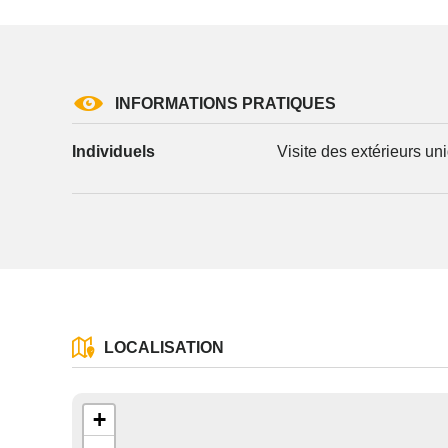
INFORMATIONS PRATIQUES
Les informati
Individuels
Visite des extérieurs u
(sauf mention
vous concern
tourisme@depa
l’adresse su
NANCY ced
reCAPTCH
LOCALISATION
+