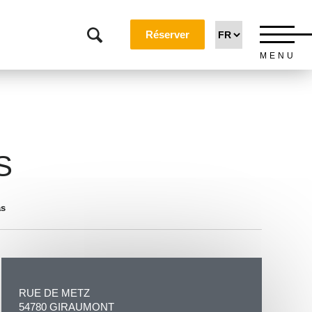
Réserver
MENU
S
as
RUE DE METZ
54780 GIRAUMONT