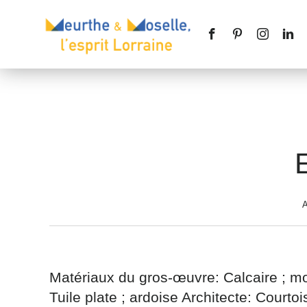
Nom
*
A
Téléphone
Matériaux du gros-œuvre: Calcaire ; mo
Tuile plate ; ardoise Architecte: Courto
Message
*