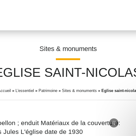
Sites & monuments
EGLISE SAINT-NICOLA
Prénom
*
ccueil
»
L'essentiel
»
Patrimoine
»
Sites & monuments
»
Eglise saint-nicol
Adresse email
*
ellon ; enduit Matériaux de la couverture:
is Jules L'église date de 1930