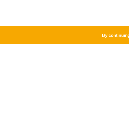
By continuing
PRO
MARQUE
Accueil vélo