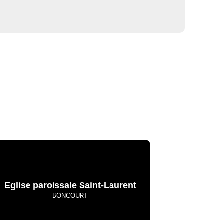
La Meurthe & Moselle en instantanée,
recherchez ce que vous voulez
Eglise paroissale Saint-Laurent
BONCOURT