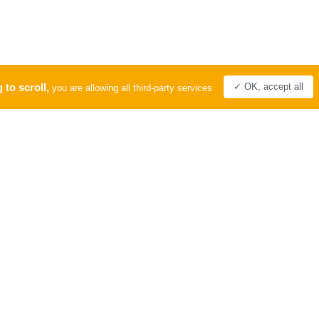
 to scroll,
✓ OK, accept all
you are allowing all third-party services
PRO
LABEL
Tourisme &
Handicap