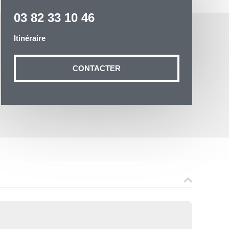
03 82 33 10 46
Itinéraire
CONTACTER
otre demande
n aux données
ité à
19 54035