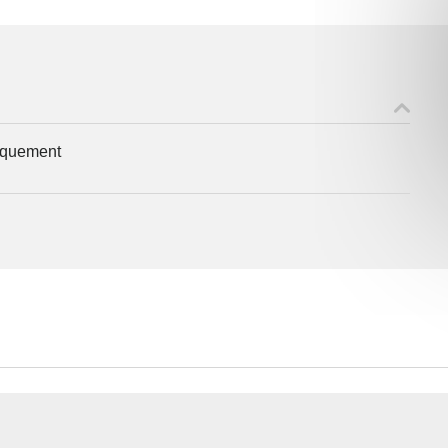
ons recueillies à partir de ce formulaire sont nécessaires au traitement de v
niquement
 contraire). Vous disposez d’un droit d’accès, de rectification et d’oppositio
ant, que vous pouvez exercer en adressant une demande par courriel à
rtement54.fr ou par courrier signé accompagné de la copie d’un titre d’ident
ivante : Meurthe & Moselle Tourisme - 48 esplanade Jacques-Baudot CO 900
ex
A