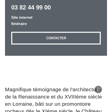
03 82 44 99 00
Site internet
Adresse email
*
Itinéraire
CONTACTER
Message
*
Les informations recueillies à partir de ce formulaire
sont nécessaires au traitement de votre demande (sauf
Magnifique témoignage de l'architecture
mention contraire). Vous disposez d’un droit d’accès,
de la Renaissance et du XVIIIème siècle
de rectification et d’opposition aux données vous
en Lorraine, bâti sur un promontoire
concernant, que vous pouvez exercer en adressant une
demande par courriel à tourisme@departement54.fr ou
rocheux dès le XIème siècle, le Château