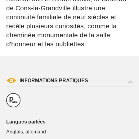
par courrier signé accompagné de la copie d’un titre
de Cons-la-Grandville illustre une
d’identité à l’adresse suivante : Meurthe & Moselle
continuité familiale de neuf siècles et
Tourisme - 48 esplanade Jacques-Baudot CO 90019
54035 NANCY cedex
recèle plusieurs curiosités, comme la
cheminée monumentale de la salle
reCAPTCHA
d'honneur et les oubliettes.
INFORMATIONS PRATIQUES
Langues parlées
Anglais, allemand