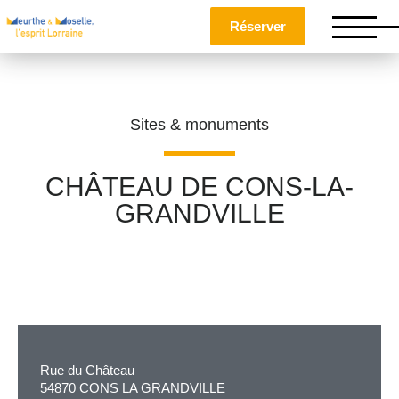
Réserver
Sites & monuments
CHÂTEAU DE CONS-LA-
GRANDVILLE
Nom
*
Prénom
*
Rue du Château
Téléphone
54870 CONS LA GRANDVILLE