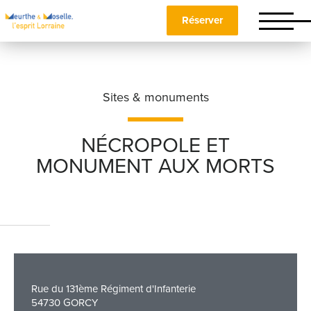
Réserver
Sites & monuments
NÉCROPOLE ET
MONUMENT AUX MORTS
Nom
*
Prénom
*
Rue du 131ème Régiment d'Infanterie
Téléphone
54730 GORCY