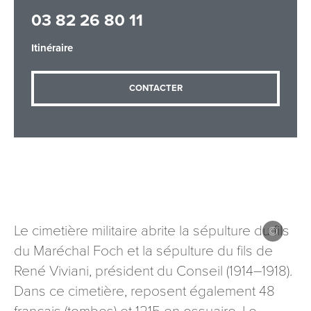
03 82 26 80 11
Itinéraire
Adresse email
*
CONTACTER
Message
*
Le cimetière militaire abrite la sépulture du fils
Les informations recueillies à partir de ce formulaire sont
du Maréchal Foch et la sépulture du fils de
nécessaires au traitement de votre demande (sauf
mention contraire). Vous disposez d’un droit d’accès, de
René Viviani, président du Conseil (1914–1918).
rectification et d’opposition aux données vous concernant,
Dans ce cimetière, reposent également 48
que vous pouvez exercer en adressant une demande par
courriel à tourisme@departement54.fr ou par courrier