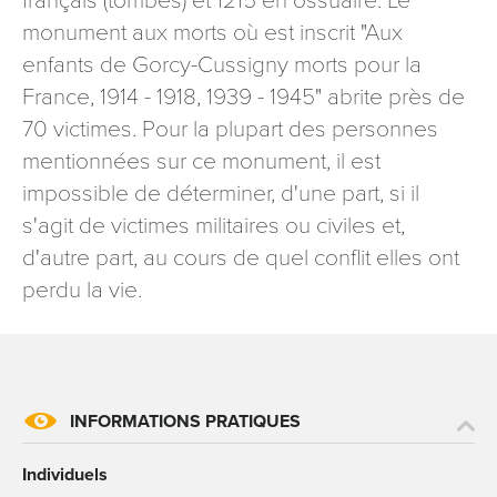
français (tombes) et 1215 en ossuaire. Le
signé accompagné de la copie d’un titre d’identité à
monument aux morts où est inscrit "Aux
l’adresse suivante : Meurthe & Moselle Tourisme - 48
enfants de Gorcy-Cussigny morts pour la
esplanade Jacques-Baudot CO 90019 54035 NANCY
cedex
France, 1914 - 1918, 1939 - 1945" abrite près de
70 victimes. Pour la plupart des personnes
reCAPTCHA
mentionnées sur ce monument, il est
impossible de déterminer, d'une part, si il
s'agit de victimes militaires ou civiles et,
d'autre part, au cours de quel conflit elles ont
perdu la vie.
INFORMATIONS PRATIQUES
Individuels