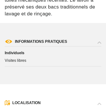
par courrier signé accompagné de la copie d’un titre
préservé ses deux bacs traditionnels de
d’identité à l’adresse suivante : Meurthe & Moselle
Tourisme - 48 esplanade Jacques-Baudot CO 90019
lavage et de rinçage.
54035 NANCY cedex
reCAPTCHA
INFORMATIONS PRATIQUES
Individuels
Visites libres
LOCALISATION