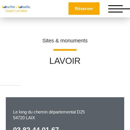
Réserver
Sites & monuments
LAVOIR
Nom
*
Prénom
*
Le long du chemin départemental D25
54720 LAIX
Téléphone
03 82 44 01 67