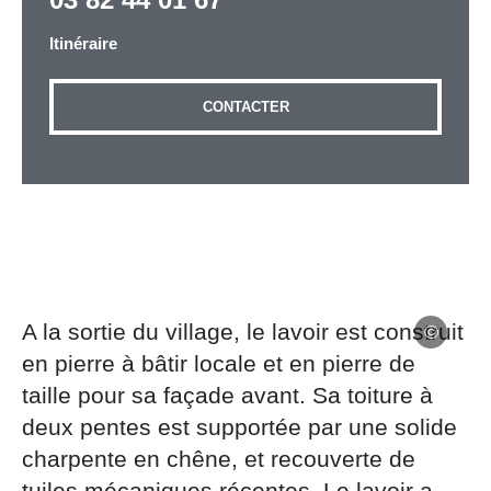
Itinéraire
Adresse email
*
CONTACTER
Message
*
A la sortie du village, le lavoir est construit
en pierre à bâtir locale et en pierre de
Les informations recueillies à partir de ce formulaire
sont nécessaires au traitement de votre demande (sauf
taille pour sa façade avant. Sa toiture à
mention contraire). Vous disposez d’un droit d’accès,
deux pentes est supportée par une solide
de rectification et d’opposition aux données vous
charpente en chêne, et recouverte de
concernant, que vous pouvez exercer en adressant une
demande par courriel à tourisme@departement54.fr ou
tuiles mécaniques récentes. Le lavoir a