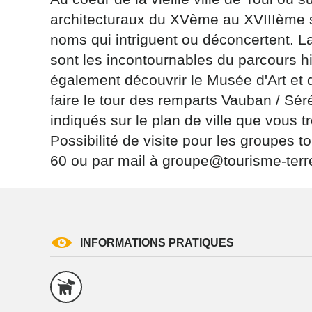
architecturaux du XVème au XVIIIème si
noms qui intriguent ou déconcertent. La 
sont les incontournables du parcours hi
également découvrir le Musée d'Art et 
faire le tour des remparts Vauban / Sér
Les informati
(sauf mention
indiqués sur le plan de ville que vous 
vous concern
Possibilité de visite pour les groupes t
tourisme@depa
60 ou par mail à groupe@tourisme-terr
l’adresse su
NANCY ced
reCAPTCH
INFORMATIONS PRATIQUES