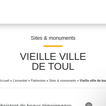
Sites & monuments
VIEILLE VILLE
Prénom
*
DE TOUL
Accueil
»
L'essentiel
»
Patrimoine
»
Sites & monuments
Adresse email
»
*
Vieille ville de tou
 subsistent de beaux témoignages