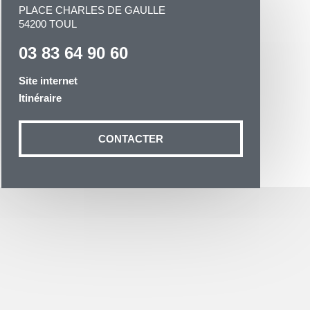
PLACE CHARLES DE GAULLE
54200 TOUL
03 83 64 90 60
Site internet
Itinéraire
otre demande
n aux données
CONTACTER
ité à
19 54035