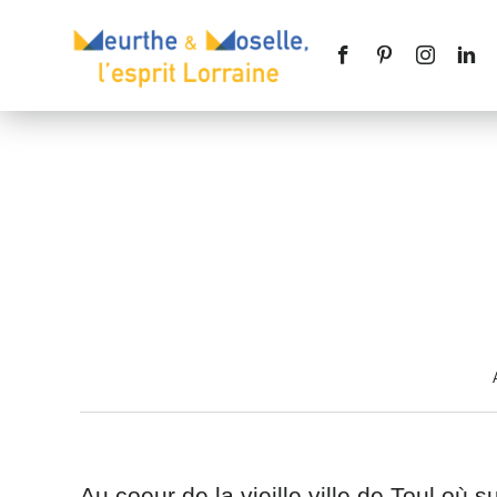
Nom
*
Téléphone
Message
*
Au coeur de la vieille ville de Toul où