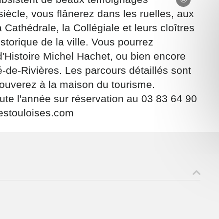
ècle, vous flânerez dans les ruelles, aux
Cathédrale, la Collégiale et leurs cloîtres
storique de la ville. Vous pourrez
d'Histoire Michel Hachet, ou bien encore
é-de-Rivières. Les parcours détaillés sont
ons recueillies à partir de ce formulaire sont nécessaires au traitement de v
 contraire). Vous disposez d’un droit d’accès, de rectification et d’oppositio
trouverez à la maison du tourisme.
ant, que vous pouvez exercer en adressant une demande par courriel à
oute l'année sur réservation au 03 83 64 90
rtement54.fr ou par courrier signé accompagné de la copie d’un titre d’ident
estouloises.com
ivante : Meurthe & Moselle Tourisme - 48 esplanade Jacques-Baudot CO 900
ex
A