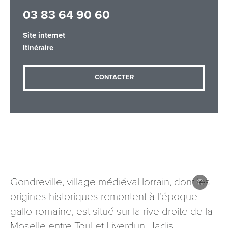
03 83 64 90 60
Site internet
Adresse email
*
Itinéraire
CONTACTER
Message
*
Les informations recueillies à partir de ce formulaire sont
Gondreville, village médiéval lorrain, dont les
nécessaires au traitement de votre demande (sauf
origines historiques remontent à l'époque
mention contraire). Vous disposez d’un droit d’accès, de
rectification et d’opposition aux données vous concernant,
gallo-romaine, est situé sur la rive droite de la
que vous pouvez exercer en adressant une demande par
Moselle entre Toul et Liverdun. Jadis
courriel à tourisme@departement54.fr ou par courrier