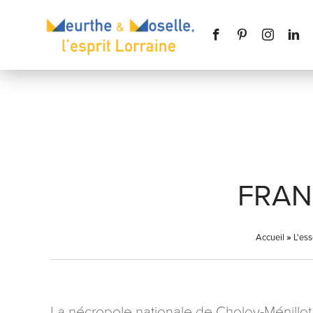
Nom
*
FRAN
Accueil
Téléphone
»
L'ess
Message
*
La nécropole nationale de Choloy-Ménillot 