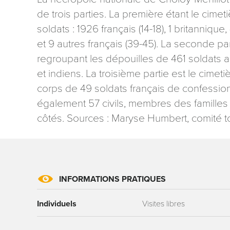
de trois parties. La première étant le cim
soldats : 1926 français (14-18), 1 britanniq
et 9 autres français (39-45). La seconde part
regroupant les dépouilles de 461 soldats a
et indiens. La troisième partie est le cimeti
Les informati
corps de 49 soldats français de confessio
mention contr
également 57 civils, membres des familles a
concernant, 
ou par courri
côtés. Sources : Maryse Humbert, comité t
Tourisme - 
reCAPTCHA
INFORMATIONS PRATIQUES
Individuels
Visites libres