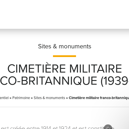
Sites & monuments
CIMETIÈRE MILITAIRE
Prénom
*
CO-BRITANNIQUE (1939-
entiel
»
Patrimoine
»
Sites & monuments
»
Cimetière militaire franco-britanni
Adresse email
*
est créée entre 1914 et 1924 et est constituée