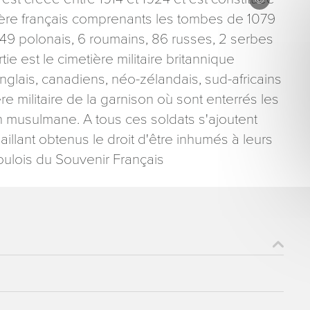
etière français comprenants les tombes de 1079
ue, 49 polonais, 6 roumains, 86 russes, 2 serbes
ie est le cimetière militaire britannique
nglais, canadiens, néo-zélandais, sud-africains
ère militaire de la garnison où sont enterrés les
ons recueillies à partir de ce formulaire sont nécessaires au traitement de votre 
n musulmane. A tous ces soldats s'ajoutent
aire). Vous disposez d’un droit d’accès, de rectification et d’opposition aux donn
illant obtenus le droit d'être inhumés à leurs
que vous pouvez exercer en adressant une demande par courriel à tourisme@dep
er signé accompagné de la copie d’un titre d’identité à l’adresse suivante : Meurt
oulois du Souvenir Français
48 esplanade Jacques-Baudot CO 90019 54035 NANCY cedex