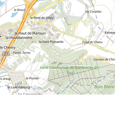
La Meurthe & Moselle en instantanée,
recherchez ce que vous voulez