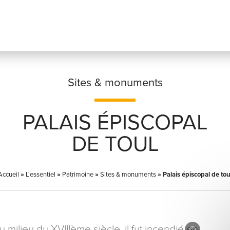
Sites & monuments
PALAIS ÉPISCOPAL
Prénom
*
DE TOUL
Accueil
»
L'essentiel
»
Patrimoine
»
Sites & monuments
Adresse email
»
Palais épiscopal de tou
*
 milieu du XVIIIème siècle, il fut incendié en