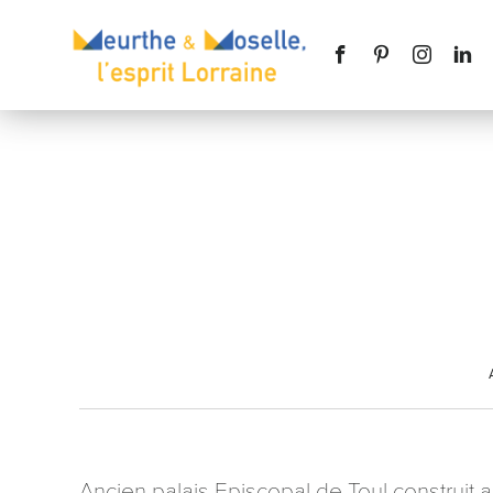
Nom
*
Téléphone
Message
*
Ancien palais Episcopal de Toul construit au