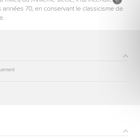
 années 70, en conservant le classicisme de
e.
ons recueillies à partir de ce formulaire sont nécessaires au traitement de votre 
aire). Vous disposez d’un droit d’accès, de rectification et d’opposition aux donn
que vous pouvez exercer en adressant une demande par courriel à tourisme@dep
er signé accompagné de la copie d’un titre d’identité à l’adresse suivante : Meurt
quement
48 esplanade Jacques-Baudot CO 90019 54035 NANCY cedex