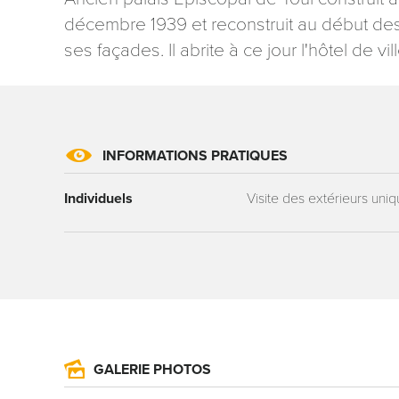
décembre 1939 et reconstruit au début des
ses façades. Il abrite à ce jour l'hôtel de vill
Les informati
INFORMATIONS PRATIQUES
mention contr
concernant, 
ou par courri
Individuels
Visite des extérieurs uni
Tourisme - 
reCAPTCHA
GALERIE PHOTOS