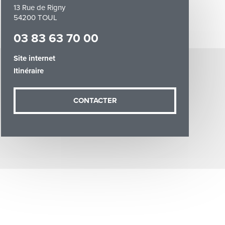
13 Rue de Rigny
54200 TOUL
03 83 63 70 00
Site internet
Itinéraire
demande (sauf
ées vous
artement54.fr
CONTACTER
he & Moselle