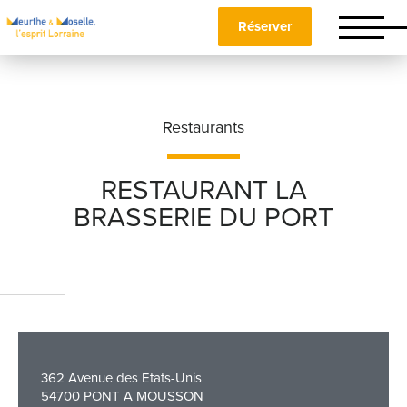
Réserver
Restaurants
RESTAURANT LA
BRASSERIE DU PORT
Nom
*
Prénom
*
362 Avenue des Etats-Unis
Téléphone
54700 PONT A MOUSSON