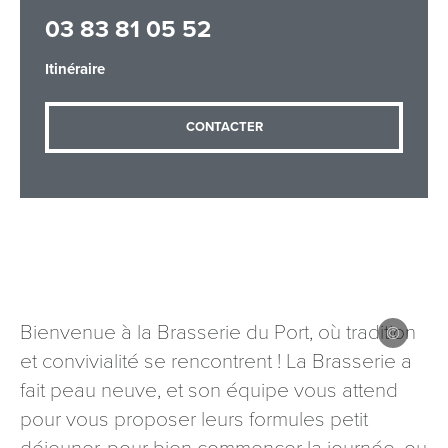
03 83 81 05 52
Itinéraire
Adresse email
*
CONTACTER
Message
*
Bienvenue à la Brasserie du Port, où tradition
Les informations recueillies à partir de ce formulaire sont
et convivialité se rencontrent ! La Brasserie a
nécessaires au traitement de votre demande (sauf
mention contraire). Vous disposez d’un droit d’accès, de
fait peau neuve, et son équipe vous attend
rectification et d’opposition aux données vous concernant,
pour vous proposer leurs formules petit
que vous pouvez exercer en adressant une demande par
courriel à tourisme@departement54.fr ou par courrier