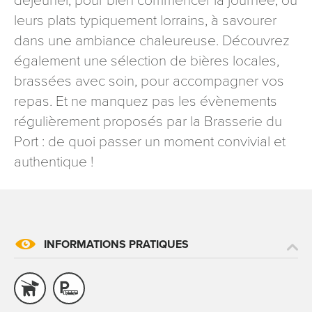
déjeuner, pour bien commencer la journée, ou
signé accompagné de la copie d’un titre d’identité à
leurs plats typiquement lorrains, à savourer
l’adresse suivante : Meurthe & Moselle Tourisme - 48
dans une ambiance chaleureuse. Découvrez
esplanade Jacques-Baudot CO 90019 54035 NANCY
cedex
également une sélection de bières locales,
brassées avec soin, pour accompagner vos
reCAPTCHA
repas. Et ne manquez pas les évènements
régulièrement proposés par la Brasserie du
Port : de quoi passer un moment convivial et
authentique !
INFORMATIONS PRATIQUES