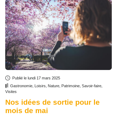
Publié le
lundi 17 mars 2025
Gastronomie
,
Loisirs
,
Nature
,
Patrimoine
,
Savoir-faire
,
Visites
Nos idées de sortie pour le
mois de mai