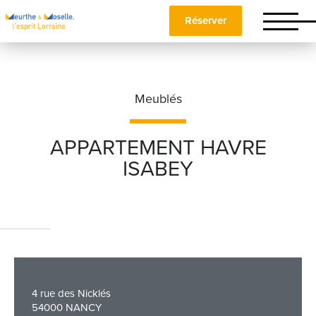
Réserver
Meublés
APPARTEMENT HAVRE
ISABEY
Nom
*
Prénom
*
4 rue des Nicklés
Téléphone
54000 NANCY