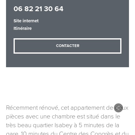
06 82 21 30 64
Site internet
Adresse email
*
Itinéraire
CONTACTER
Message
*
Les informations recueillies à partir de ce formulaire sont
Récemment rénové, cet appartement de deux
nécessaires au traitement de votre demande (sauf
pièces avec une chambre est situé dans le
mention contraire). Vous disposez d’un droit d’accès, de
rectification et d’opposition aux données vous concernant,
très beau quartier Isabey à 5 minutes de la
que vous pouvez exercer en adressant une demande par
gare, 10 minutes du Centre des Congrès et du
courriel à tourisme@departement54.fr ou par courrier