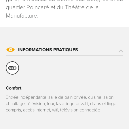
signé accompagné de la copie d’un titre d’identité à
quartier Poincaré et du Théâtre de la
l’adresse suivante : Meurthe & Moselle Tourisme - 48
Manufacture.
esplanade Jacques-Baudot CO 90019 54035 NANCY
cedex
reCAPTCHA
INFORMATIONS PRATIQUES
Confort
Entrée indépendante, salle de bain privée, cuisine, salon,
chauffage, télévision, four, lave linge privatif, draps et linge
compris, accès internet, wifi, télévision connectée