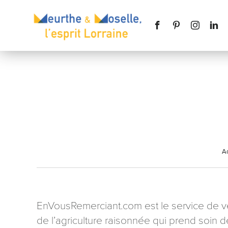
Nom
*
Ac
Téléphone
EnVousRemerciant.com est le service de ve
de l’agriculture raisonnée qui prend soin 
Message
*