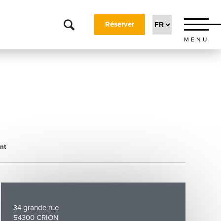
Réserver
MENU
nt
34 grande rue
54300 CRION