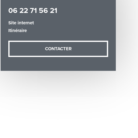
06 22 71 56 21
Site internet
Itinéraire
demande (sauf
CONTACTER
ées vous
artement54.fr
he & Moselle