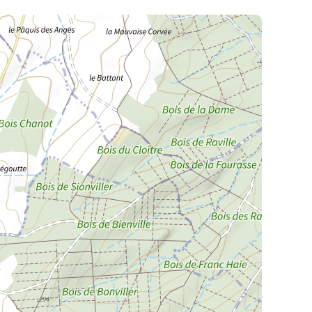
La Meurthe & Moselle en instantanée,
recherchez ce que vous voulez