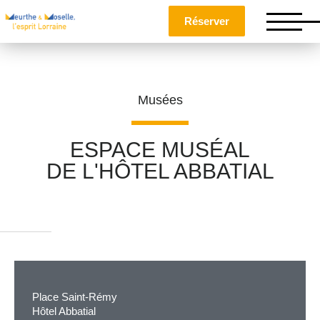
Réserver
Musées
ESPACE MUSÉAL
DE L'HÔTEL ABBATIAL
Nom
*
Prénom
*
Place Saint-Rémy
Téléphone
Hôtel Abbatial