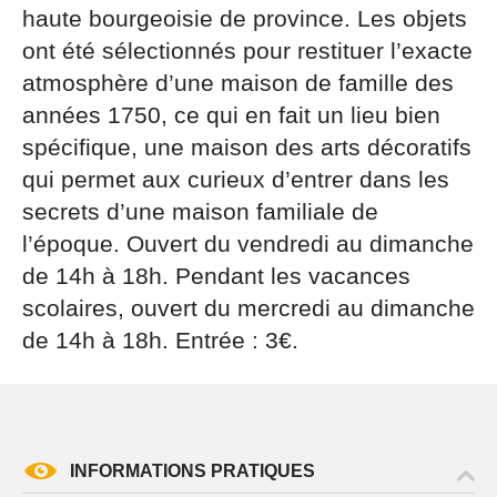
par courrier signé accompagné de la copie d’un titre
haute bourgeoisie de province. Les objets
d’identité à l’adresse suivante : Meurthe & Moselle
ont été sélectionnés pour restituer l’exacte
Tourisme - 48 esplanade Jacques-Baudot CO 90019
atmosphère d’une maison de famille des
54035 NANCY cedex
années 1750, ce qui en fait un lieu bien
reCAPTCHA
spécifique, une maison des arts décoratifs
qui permet aux curieux d’entrer dans les
secrets d’une maison familiale de
l’époque. Ouvert du vendredi au dimanche
de 14h à 18h. Pendant les vacances
scolaires, ouvert du mercredi au dimanche
de 14h à 18h. Entrée : 3€.
INFORMATIONS PRATIQUES