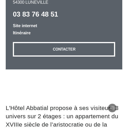
54300 LUNEVILLE
03 83 76 48 51
Adresse email
*
Site internet
Itinéraire
Message
*
CONTACTER
Les informations recueillies à partir de ce formulaire
sont nécessaires au traitement de votre demande (sauf
L'Hôtel Abbatial propose à ses visiteurs 3
mention contraire). Vous disposez d’un droit d’accès,
de rectification et d’opposition aux données vous
univers sur 2 étages : un appartement du
concernant, que vous pouvez exercer en adressant une
XVIIIe siècle de l’aristocratie ou de la
demande par courriel à tourisme@departement54.fr ou