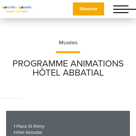
Réserver
Musées
PROGRAMME ANIMATIONS
HÔTEL ABBATIAL
Nom
*
Prénom
*
1 Place St Rémy
Téléphone
Hôtel Abbatial