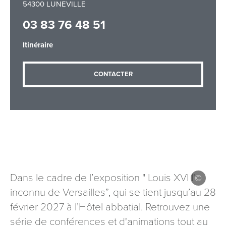
54300 LUNEVILLE
03 83 76 48 51
Adresse email
*
Itinéraire
CONTACTER
Message
*
Les informations recueillies à partir de ce formulaire sont
Dans le cadre de l’exposition " Louis XVI l'
nécessaires au traitement de votre demande (sauf
inconnu de Versailles”, qui se tient jusqu’au 28
mention contraire). Vous disposez d’un droit d’accès, de
rectification et d’opposition aux données vous concernant,
février 2027 à l’Hôtel abbatial. Retrouvez une
que vous pouvez exercer en adressant une demande par
série de conférences et d'animations tout au
courriel à tourisme@departement54.fr ou par courrier