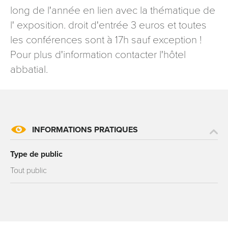
long de l'année en lien avec la thématique de
signé accompagné de la copie d’un titre d’identité à
l’adresse suivante : Meurthe & Moselle Tourisme - 48
l' exposition. droit d'entrée 3 euros et toutes
esplanade Jacques-Baudot CO 90019 54035 NANCY
les conférences sont à 17h sauf exception !
cedex
Pour plus d'information contacter l'hôtel
reCAPTCHA
abbatial.
INFORMATIONS PRATIQUES
Type de public
Tout public