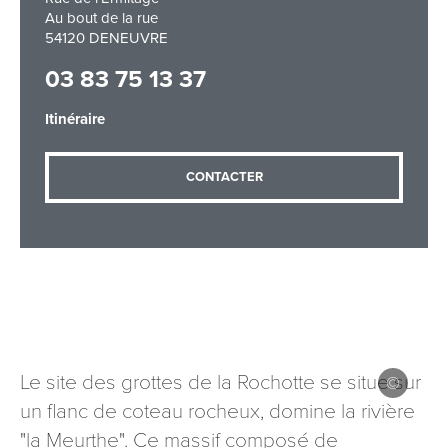
Au bout de la rue
54120 DENEUVRE
03 83 75 13 37
Adresse email
*
Itinéraire
Message
*
CONTACTER
Les informations recueillies à partir de ce formulaire sont
nécessaires au traitement de votre demande (sauf
Le site des grottes de la Rochotte se situe sur
mention contraire). Vous disposez d’un droit d’accès, de
rectification et d’opposition aux données vous concernant,
un flanc de coteau rocheux, domine la rivière
que vous pouvez exercer en adressant une demande par
"la Meurthe". Ce massif composé de
courriel à tourisme@departement54.fr ou par courrier