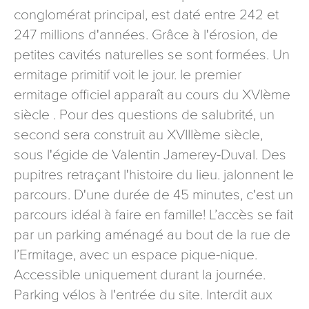
conglomérat principal, est daté entre 242 et
signé accompagné de la copie d’un titre d’identité à
l’adresse suivante : Meurthe & Moselle Tourisme - 48
247 millions d'années. Grâce à l'érosion, de
esplanade Jacques-Baudot CO 90019 54035 NANCY
petites cavités naturelles se sont formées. Un
cedex
ermitage primitif voit le jour. le premier
reCAPTCHA
ermitage officiel apparaît au cours du XVIème
siècle . Pour des questions de salubrité, un
second sera construit au XVIIIème siècle,
sous l'égide de Valentin Jamerey-Duval. Des
pupitres retraçant l'histoire du lieu. jalonnent le
parcours. D'une durée de 45 minutes, c'est un
parcours idéal à faire en famille! L’accès se fait
par un parking aménagé au bout de la rue de
l’Ermitage, avec un espace pique-nique.
Accessible uniquement durant la journée.
Parking vélos à l'entrée du site. Interdit aux