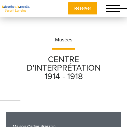
Réserver
Musées
CENTRE
D'INTERPRÉTATION
Nom
*
1914 - 1918
Prénom
*
Téléphone
Maison Cartier Bresson