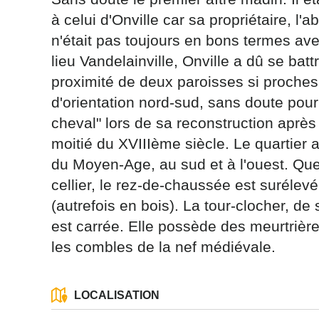
à celui d'Onville car sa propriétaire, l
n'était pas toujours en bons termes ave
lieu Vandelainville, Onville a dû se bat
proximité de deux paroisses si proches
d'orientation nord-sud, sans doute pour 
Les informati
(sauf mention
cheval" lors de sa reconstruction après
vous concern
moitié du XVIIIème siècle. Le quartier 
tourisme@depa
du Moyen-Age, au sud et à l'ouest. Que
l’adresse su
NANCY ced
cellier, le rez-de-chaussée est surélev
(autrefois en bois). La tour-clocher, d
reCAPTCH
est carrée. Elle possède des meurtrièr
les combles de la nef médiévale.
LOCALISATION