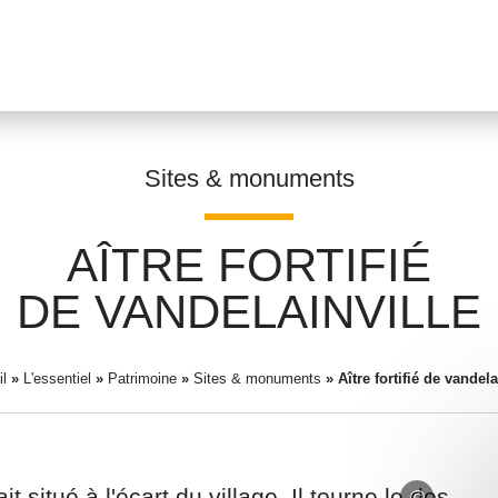
Sites & monuments
AÎTRE FORTIFIÉ
Prénom
*
DE VANDELAINVILLE
l
»
L'essentiel
»
Patrimoine
»
Sites & monuments
Adresse email
»
Aître fortifié de vandela
*
t situé à l'écart du village. Il tourne le dos