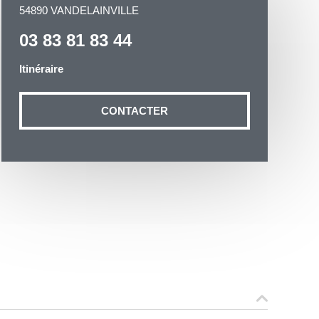
54890 VANDELAINVILLE
03 83 81 83 44
Itinéraire
otre demande
CONTACTER
n aux données
ité à
19 54035