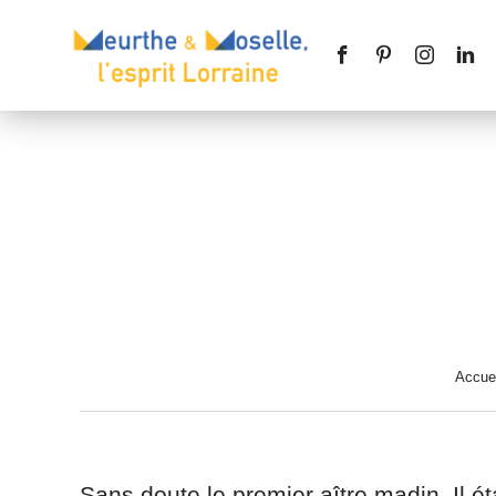
Nom
*
Téléphone
Accuei
Message
*
Sans doute le premier aître madin. Il étai