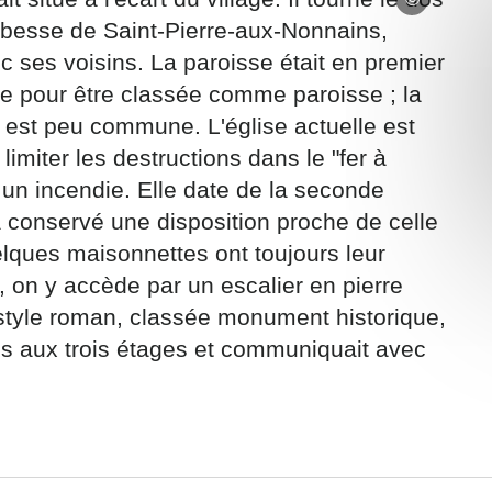
'abbesse de Saint-Pierre-aux-Nonnains,
c ses voisins. La paroisse était en premier
tre pour être classée comme paroisse ; la
 est peu commune. L'église actuelle est
limiter les destructions dans le "fer à
ons recueillies à partir de ce formulaire sont nécessaires au traitement de v
 contraire). Vous disposez d’un droit d’accès, de rectification et d’oppositio
 un incendie. Elle date de la seconde
ant, que vous pouvez exercer en adressant une demande par courriel à
a conservé une disposition proche de celle
rtement54.fr ou par courrier signé accompagné de la copie d’un titre d’ident
lques maisonnettes ont toujours leur
ivante : Meurthe & Moselle Tourisme - 48 esplanade Jacques-Baudot CO 900
ex
é, on y accède par un escalier en pierre
e style roman, classée monument historique,
A
es aux trois étages et communiquait avec