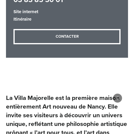
Site internet
Itinéraire
Adresse email
*
CONTACTER
Message
*
La Villa Majorelle est la première maison
Les informations recueillies à partir de ce formulaire sont
entièrement Art nouveau de Nancy. Elle
nécessaires au traitement de votre demande (sauf
invite ses visiteurs à découvrir un univers
mention contraire). Vous disposez d’un droit d’accès, de
rectification et d’opposition aux données vous concernant,
unique, reflétant une philosophie artistique
que vous pouvez exercer en adressant une demande par
prônant « l’art pour tous, et l’art dans
courriel à tourisme@departement54.fr ou par courrier