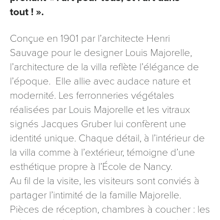
signé accompagné de la copie d’un titre d’identité à
tout ! ».
l’adresse suivante : Meurthe & Moselle Tourisme - 48
esplanade Jacques-Baudot CO 90019 54035 NANCY
Conçue en 1901 par l’architecte Henri
cedex
Sauvage pour le designer Louis Majorelle,
reCAPTCHA
l’architecture de la villa reflète l’élégance de
l’époque. Elle allie avec audace nature et
modernité. Les ferronneries végétales
réalisées par Louis Majorelle et les vitraux
signés Jacques Gruber lui confèrent une
identité unique. Chaque détail, à l’intérieur de
la villa comme à l’extérieur, témoigne d’une
esthétique propre à l’École de Nancy.
Au fil de la visite, les visiteurs sont conviés à
partager l’intimité de la famille Majorelle.
Pièces de réception, chambres à coucher : les