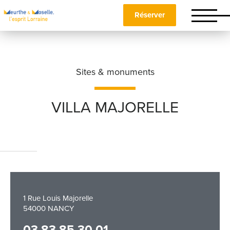
Réserver
Sites & monuments
VILLA MAJORELLE
Nom
*
Prénom
*
1 Rue Louis Majorelle
54000 NANCY
Téléphone
03 83 85 30 01