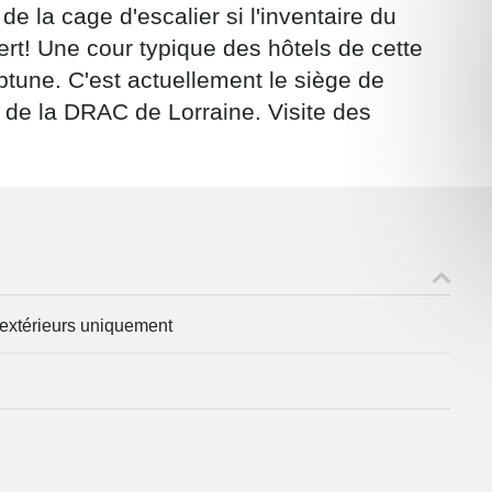
 de la cage d'escalier si l'inventaire du
ert! Une cour typique des hôtels de cette
tune. C'est actuellement le siège de
 de la DRAC de Lorraine. Visite des
ons recueillies à partir de ce formulaire sont nécessaires au traitement de v
 contraire). Vous disposez d’un droit d’accès, de rectification et d’oppositio
ant, que vous pouvez exercer en adressant une demande par courriel à
rtement54.fr ou par courrier signé accompagné de la copie d’un titre d’ident
ivante : Meurthe & Moselle Tourisme - 48 esplanade Jacques-Baudot CO 900
ex
A
s extérieurs uniquement