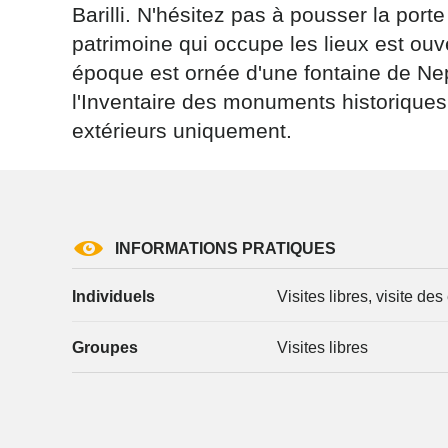
Barilli. N'hésitez pas à pousser la porte
patrimoine qui occupe les lieux est ouv
époque est ornée d'une fontaine de Nep
l'Inventaire des monuments historiques
extérieurs uniquement.
Les informati
(sauf mention
vous concern
tourisme@depa
l’adresse su
INFORMATIONS PRATIQUES
NANCY ced
reCAPTCH
Individuels
Visites libres, visite de
Groupes
Visites libres