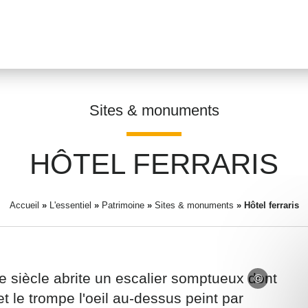
Sites & monuments
HÔTEL FERRARIS
Prénom
*
Accueil
»
L'essentiel
»
Patrimoine
»
Sites & monuments
»
Hôtel ferraris
Adresse email
*
Ie siècle abrite un escalier somptueux dont
t le trompe l'oeil au-dessus peint par