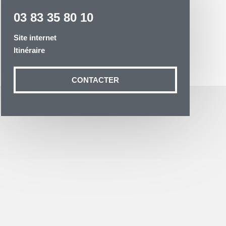
03 83 35 80 10
Site internet
Itinéraire
otre demande
CONTACTER
n aux données
ité à
19 54035